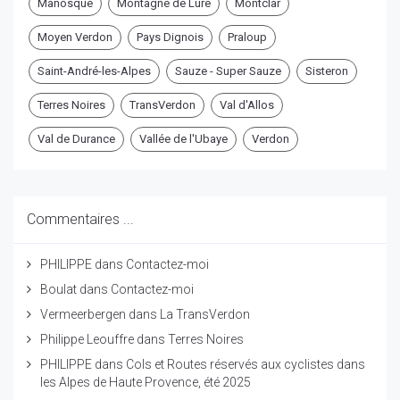
Manosque
Montagne de Lure
Montclar
Moyen Verdon
Pays Dignois
Praloup
Saint-André-les-Alpes
Sauze - Super Sauze
Sisteron
Terres Noires
TransVerdon
Val d'Allos
Val de Durance
Vallée de l'Ubaye
Verdon
Commentaires ...
PHILIPPE
dans
Contactez-moi
Boulat
dans
Contactez-moi
Vermeerbergen
dans
La TransVerdon
Philippe Leouffre
dans
Terres Noires
PHILIPPE
dans
Cols et Routes réservés aux cyclistes dans
les Alpes de Haute Provence, été 2025