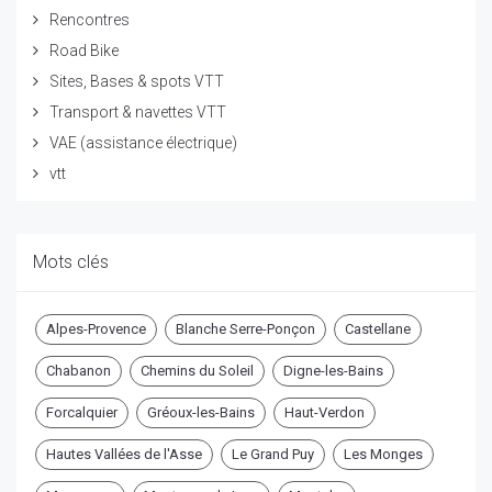
Rencontres
Road Bike
Sites, Bases & spots VTT
Transport & navettes VTT
VAE (assistance électrique)
vtt
Mots clés
Alpes-Provence
Blanche Serre-Ponçon
Castellane
Chabanon
Chemins du Soleil
Digne-les-Bains
Forcalquier
Gréoux-les-Bains
Haut-Verdon
Hautes Vallées de l'Asse
Le Grand Puy
Les Monges