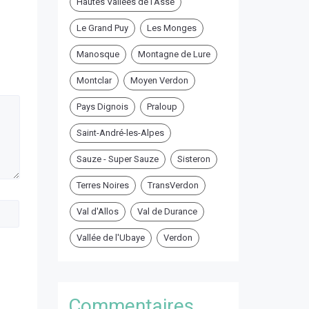
Hautes Vallées de l'Asse
Le Grand Puy
Les Monges
Manosque
Montagne de Lure
Montclar
Moyen Verdon
Pays Dignois
Praloup
Saint-André-les-Alpes
Sauze - Super Sauze
Sisteron
Terres Noires
TransVerdon
Val d'Allos
Val de Durance
Vallée de l'Ubaye
Verdon
Commentaires ...