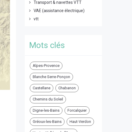
Transport & navettes VTT
VAE (assistance électrique)
vtt
Mots clés
Alpes-Provence
Blanche Serre-Ponçon
Castellane
Chabanon
Chemins du Soleil
Digne-les-Bains
Forcalquier
Gréoux-les-Bains
Haut-Verdon