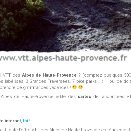
iel VTT des
Alpes de Haute-Provence
? (comptez quelques 50
ites labéllisés, 3 Grandes Traversées, 7 bike parks ...) oui ce doi
 prendre de grrrrrrrandes vacances !
 Alpes de Haute-Provence édite des
cartes
de randonnées VT
te internet
,
Ici
!
ant toute l'offre VTT des Alpes de Haute-Provence est également