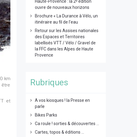
Haute-Provence : la 2ᵉ édition
ouvre de nouveaux horizons
Brochure « La Durance à Vélo, un
itinéraire au fil de l’eau
Retour sur les Assises nationales
des Espaces et Territoires
labellisés VTT / Vélo / Gravel de
la FFC dans les Alpes de Haute
Provence
00 km
Rubriques
t être
A vos kiosques ! la Presse en
T et
parle
Bikes Parks
Ca roule ! sorties & découvertes ...
Cartes, topos & éditions ...