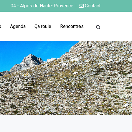
04 - Alpes de Haute-Provence
Contact
|
s
Agenda
Ça roule
Rencontres