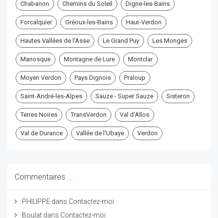
Chabanon
Chemins du Soleil
Digne-les-Bains
Forcalquier
Gréoux-les-Bains
Haut-Verdon
Hautes Vallées de l'Asse
Le Grand Puy
Les Monges
Manosque
Montagne de Lure
Montclar
Moyen Verdon
Pays Dignois
Praloup
Saint-André-les-Alpes
Sauze - Super Sauze
Sisteron
Terres Noires
TransVerdon
Val d'Allos
Val de Durance
Vallée de l'Ubaye
Verdon
Commentaires ...
PHILIPPE
dans
Contactez-moi
Boulat
dans
Contactez-moi