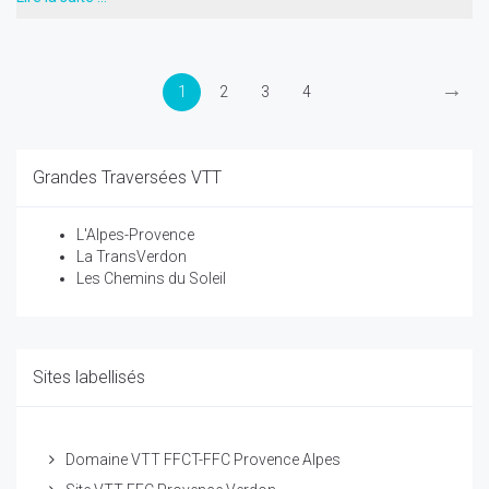
→
1
2
3
4
Grandes Traversées VTT
L'Alpes-Provence
La TransVerdon
Les Chemins du Soleil
Sites labellisés
Domaine VTT FFCT-FFC Provence Alpes