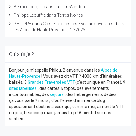
Vermeerbergen
dans
La TransVerdon
Philippe Leouffre
dans
Terres Noires
PHILIPPE
dans
Cols et Routes réservés aux cyclistes dans
les Alpes de Haute Provence, été 2025
Qui suis-je ?
Bonjour, je m'appelle Philou. Bienvenue dans les
Alpes de
Haute-Provence
! Vous avez dit VTT ? 4000 km d'itinéraires
balisés, 3
Grandes Traversées VTT
(c'est unique en France), 9
sites labellisés
, des cartes & topos, des événements
incontournables, des
séjours
, des hébergements dédiés ...
ça vous parle ? moi si, d'où l'envie d'animer ce blog
spécialement destiné à ceux qui, comme moi, aiment le VTT
un peu, beaucoup mais jamais trop ! A bientôt sur nos
sentiers ...