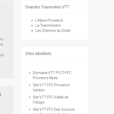
Grandes Traversées VTT
L'Alpes-Provence
La TransVerdon
Les Chemins du Soleil
es
se
Sites labellisés
ssi
Domaine VTT FFCT-FFC
Provence Alpes
Site VTT FFC Provence
Verdon
s
Site VTT FFC Vallée de
l'Ubaye
Site VTT FFC Des Sources