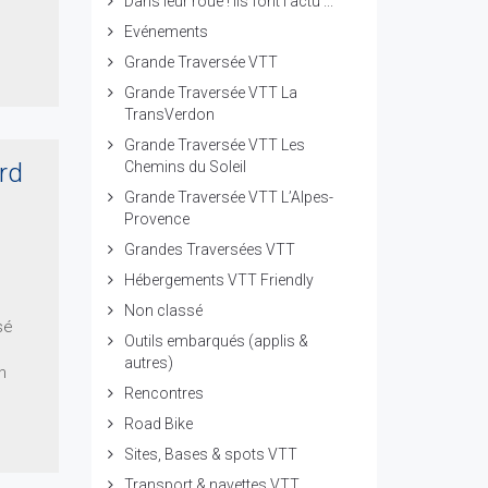
Dans leur roue ! ils font l'actu ...
Evénements
Grande Traversée VTT
Grande Traversée VTT La
TransVerdon
Grande Traversée VTT Les
ard
Chemins du Soleil
Grande Traversée VTT L’Alpes-
Provence
Grandes Traversées VTT
Hébergements VTT Friendly
Non classé
sé
Outils embarqués (applis &
autres)
n
Rencontres
Road Bike
Sites, Bases & spots VTT
Transport & navettes VTT