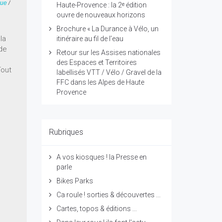
ue
/
Haute-Provence : la 2ᵉ édition
ouvre de nouveaux horizons
Brochure « La Durance à Vélo, un
la
itinéraire au fil de l’eau
de
Retour sur les Assises nationales
des Espaces et Territoires
Tout
labellisés VTT / Vélo / Gravel de la
FFC dans les Alpes de Haute
Provence
Rubriques
A vos kiosques ! la Presse en
parle
Bikes Parks
Ca roule ! sorties & découvertes ...
Cartes, topos & éditions ...