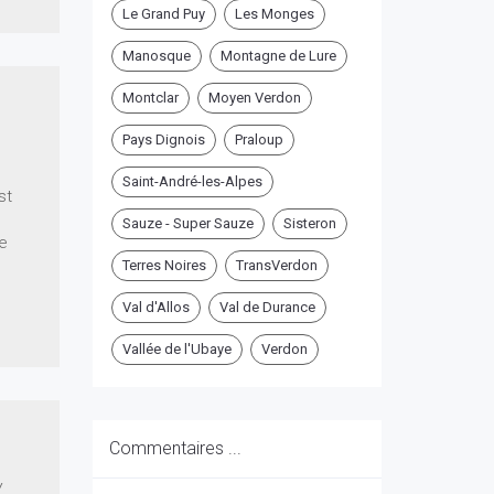
Le Grand Puy
Les Monges
Manosque
Montagne de Lure
Montclar
Moyen Verdon
Pays Dignois
Praloup
Saint-André-les-Alpes
st
Sauze - Super Sauze
Sisteron
le
Terres Noires
TransVerdon
Val d'Allos
Val de Durance
Vallée de l'Ubaye
Verdon
Commentaires ...
/