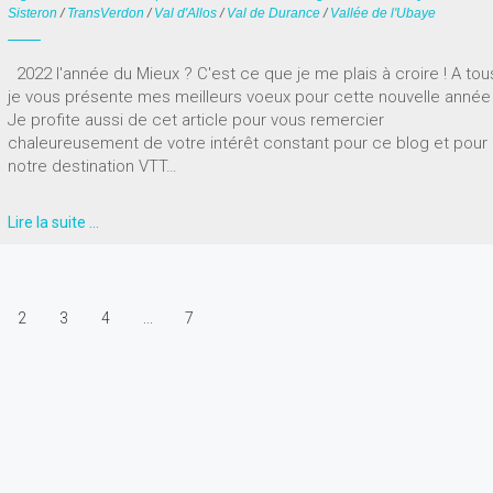
Sisteron
/
TransVerdon
/
Val d'Allos
/
Val de Durance
/
Vallée de l'Ubaye
2022 l'année du Mieux ? C'est ce que je me plais à croire ! A tou
je vous présente mes meilleurs voeux pour cette nouvelle année 
Je profite aussi de cet article pour vous remercier
chaleureusement de votre intérêt constant pour ce blog et pour
notre destination VTT…
Lire la suite …
2
3
4
...
7