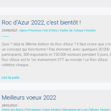
Roc d'Azur 2022, c'est bientôt !
25/08/2022
-
Alpes-Provence
/
Val d'Allos
/
Vallée de l'Ubaye
/
Verdon
Quoi ? déjà la 38ème édition du Roc d'Azur ? Il faut croire que c'e
un concept qui fonctionne ! Pas étonnant, avec quelques 20.000
participants, 300 exposants et 150.000 visiteurs pendant 5 jours, 
Roc d'Azur est le 1er événement VTT au monde ! Le Roc d'Azur
célèbre chaque…
Lire la suite …
Meilleurs voeux 2022
28/01/2022
-
Digne-les-Bains
/
Forcalquier
/
Haut-Verdon
/
Montagne de Lure
/
Moyen Verdon