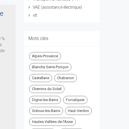
VAE (assistance électrique)
ye
vtt
Mots clés
0 %
es
 de
Alpes-Provence
Blanche Serre-Ponçon
Castellane
Chabanon
Chemins du Soleil
Digne-les-Bains
Forcalquier
Gréoux-les-Bains
Haut-Verdon
Hautes Vallées de l'Asse