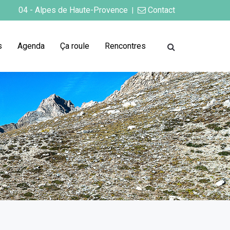
04 - Alpes de Haute-Provence
Contact
|
s
Agenda
Ça roule
Rencontres