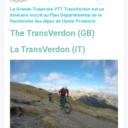
bagages.
La Grande Traversée VTT TransVerdon est un
itinéraire inscrit au Plan Départemental de la
Randonnée des Alpes de Haute-Provence
.
The TransVerdon (GB)
La TransVerdon (IT)