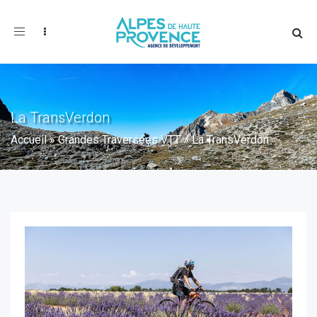
Toggle
navigation
La TransVerdon
Accueil
»
Grandes Traversées VTT
»
La TransVerdon