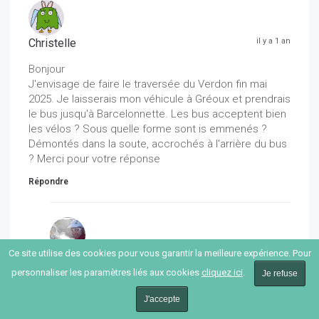
Christelle
il y a 1 an
Bonjour
J'envisage de faire le traversée du Verdon fin mai
2025. Je laisserais mon véhicule à Gréoux et prendrais
le bus jusqu'à Barcelonnette. Les bus acceptent bien
les vélos ? Sous quelle forme sont is emmenés ?
Démontés dans la soute, accrochés à l'arrière du bus
? Merci pour votre réponse
Répondre
Ce site utilise des cookies pour vous garantir la meilleure expérience. Pour
PHILIPPE
il y a 1 an
personnaliser les paramètres liés aux cookies
cliquez ici
.
Je refuse
Bonjour Christelle,
J'accepte
Voici un lien vers quelques contenus utiles
concernant la partie "Transport" pour les Grandes