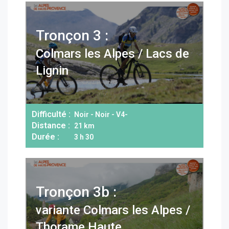
Tronçon 3 :
Colmars les Alpes / Lacs de
Lignin
Difficulté :
Noir - Noir - V4-
Distance :
21 km
Durée :
3 h 30
Tronçon 3b :
variante Colmars les Alpes /
Thorame Haute