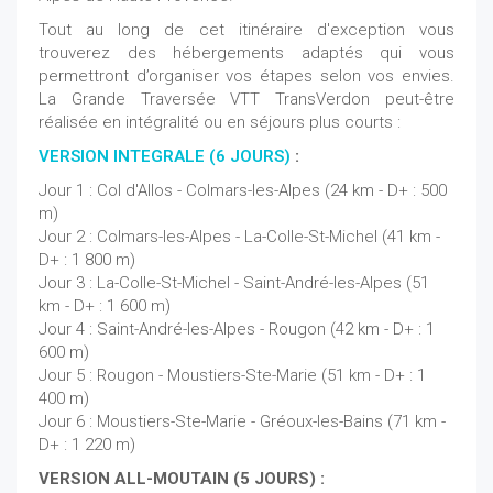
Tout au long de cet itinéraire d'exception vous
trouverez des hébergements adaptés qui vous
permettront d’organiser vos étapes selon vos envies.
La Grande Traversée VTT TransVerdon peut-être
réalisée en intégralité ou en séjours plus courts :
VERSION INTEGRALE (6 JOURS)
:
Jour 1 : Col d'Allos - Colmars-les-Alpes (24 km - D+ : 500
m)
Jour 2 : Colmars-les-Alpes - La-Colle-St-Michel (41 km -
D+ : 1 800 m)
Jour 3 : La-Colle-St-Michel - Saint-André-les-Alpes (51
km - D+ : 1 600 m)
Jour 4 : Saint-André-les-Alpes - Rougon (42 km - D+ : 1
600 m)
Jour 5 : Rougon - Moustiers-Ste-Marie (51 km - D+ : 1
400 m)
Jour 6 : Moustiers-Ste-Marie - Gréoux-les-Bains (71 km -
D+ : 1 220 m)
VERSION ALL-MOUTAIN (5 JOURS) :