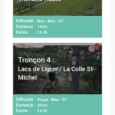
Difficulté :
Bleu - Bleu - V3-
Distance :
14 km
Durée :
2 h 45
Tronçon 4 :
Lacs de Lignin / La Colle St-
Michel
Difficulté :
Rouge - Bleu - V4
Distance :
20 km
Durée :
2 h 30