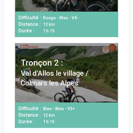
Difficulté :
Rouge - Bleu - V4-
Distance :
12 km
Durée :
1 h 15
Tronçon 2 :
Val d'Allos le village /
Colmars les Alpes
Difficulté :
Bleu - Bleu - V3+
Distance :
12 km
Durée :
1 h 15