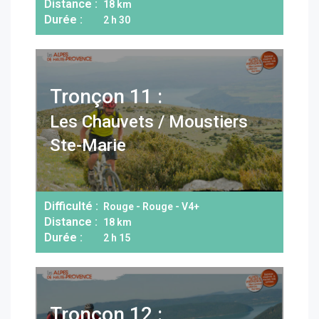
Distance :
18 km
Durée :
2 h 30
Tronçon 11 :
Les Chauvets / Moustiers
Ste-Marie
Difficulté :
Rouge - Rouge - V4+
Distance :
18 km
Durée :
2 h 15
Tronçon 12 :