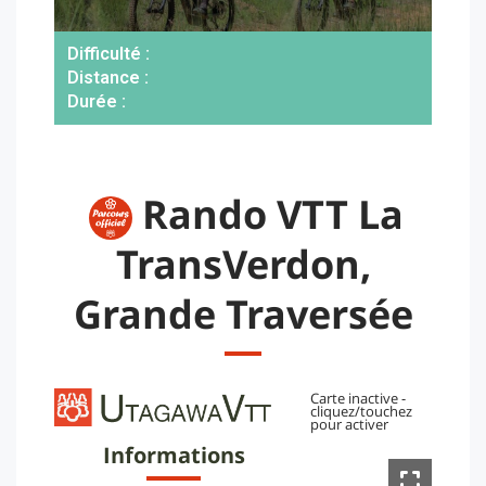
Difficulté :
Distance :
Durée :