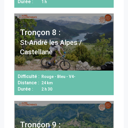
Durée :
1 h
Tronçon 8 :
St-André les Alpes /
Castellane
Difficulté :
Rouge - Bleu - V4-
Distance :
24 km
Durée :
2 h 30
Tronçon 9 :