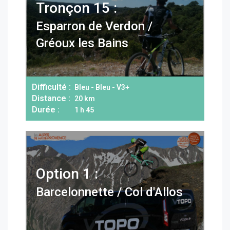
Tronçon 15 :
Esparron de Verdon /
Gréoux les Bains
Difficulté :
Bleu - Bleu - V3+
Distance :
20 km
Durée :
1 h 45
Option 1 :
Barcelonnette / Col d'Allos