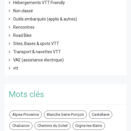
Hébergements VTT Friendly
Non classé
Outils embarqués (applis & autres)
Rencontres
Road Bike
Sites, Bases & spots VTT
Transport & navettes VTT
VAE (assistance électrique)
vtt
Mots clés
Alpes-Provence
Blanche Serre-Ponçon
Castellane
Chabanon
Chemins du Soleil
Digne-les-Bains