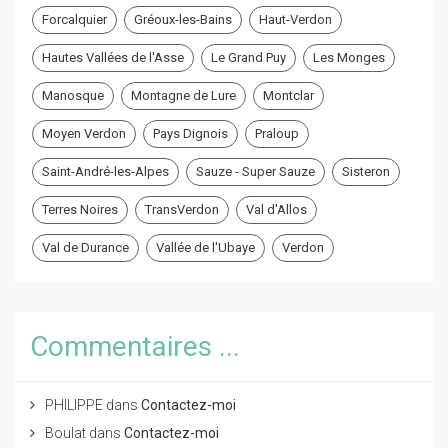
Forcalquier
Gréoux-les-Bains
Haut-Verdon
Hautes Vallées de l'Asse
Le Grand Puy
Les Monges
Manosque
Montagne de Lure
Montclar
Moyen Verdon
Pays Dignois
Praloup
Saint-André-les-Alpes
Sauze - Super Sauze
Sisteron
Terres Noires
TransVerdon
Val d'Allos
Val de Durance
Vallée de l'Ubaye
Verdon
Commentaires ...
PHILIPPE
dans
Contactez-moi
Boulat
dans
Contactez-moi