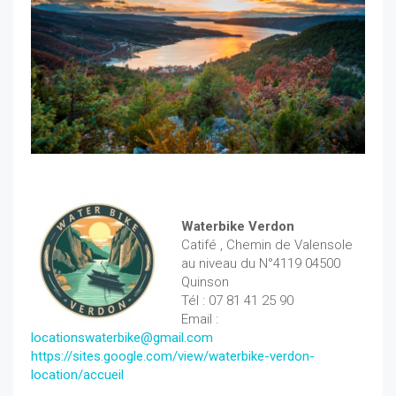
Waterbike Verdon
Catifé , Chemin de Valensole
au niveau du N°4119 04500
Quinson
Tél : 07 81 41 25 90
Email :
locationswaterbike@gmail.com
https://sites.google.com/view/waterbike-verdon-
location/accueil