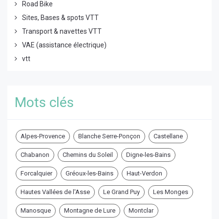
Road Bike
Sites, Bases & spots VTT
Transport & navettes VTT
VAE (assistance électrique)
vtt
Mots clés
Alpes-Provence
Blanche Serre-Ponçon
Castellane
Chabanon
Chemins du Soleil
Digne-les-Bains
Forcalquier
Gréoux-les-Bains
Haut-Verdon
Hautes Vallées de l'Asse
Le Grand Puy
Les Monges
Manosque
Montagne de Lure
Montclar