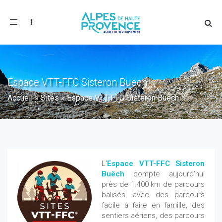
Toggle
navigation
Espace VTT-FFC Sisteron Buëch
Accueil
»
Sites
»
Espace VTT-FFC Sisteron Buëch
L’
Espace VTT-FFC Sisteron
Buëch
compte aujourd’hui
près de 1.400 km de parcours
balisés, avec des parcours
facile à faire en famille, des
sentiers aériens, des parcours