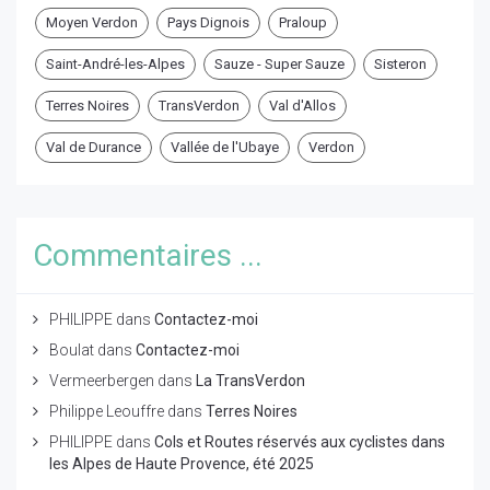
Moyen Verdon
Pays Dignois
Praloup
Saint-André-les-Alpes
Sauze - Super Sauze
Sisteron
Terres Noires
TransVerdon
Val d'Allos
Val de Durance
Vallée de l'Ubaye
Verdon
Commentaires ...
PHILIPPE
dans
Contactez-moi
Boulat
dans
Contactez-moi
Vermeerbergen
dans
La TransVerdon
Philippe Leouffre
dans
Terres Noires
PHILIPPE
dans
Cols et Routes réservés aux cyclistes dans
les Alpes de Haute Provence, été 2025