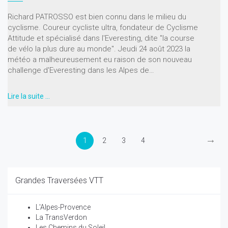
Richard PATROSSO est bien connu dans le milieu du
cyclisme. Coureur cycliste ultra, fondateur de Cyclisme
Attitude et spécialisé dans l'Everesting, dite "la course
de vélo la plus dure au monde". Jeudi 24 août 2023 la
météo a malheureusement eu raison de son nouveau
challenge d'Everesting dans les Alpes de…
Lire la suite …
→
1
2
3
4
Grandes Traversées VTT
L'Alpes-Provence
La TransVerdon
Les Chemins du Soleil