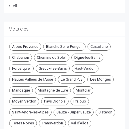
vtt
Mots clés
Alpes-Provence
Blanche Serre-Ponçon
Castellane
Chabanon
Chemins du Soleil
Digne-les-Bains
Forcalquier
Gréoux-les-Bains
Haut-Verdon
Hautes Vallées de l'Asse
Le Grand Puy
Les Monges
Manosque
Montagne de Lure
Montclar
Moyen Verdon
Pays Dignois
Praloup
Saint-André-les-Alpes
Sauze - Super Sauze
Sisteron
Terres Noires
TransVerdon
Val d'Allos