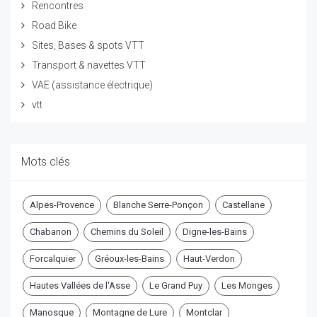
Rencontres
Road Bike
Sites, Bases & spots VTT
Transport & navettes VTT
VAE (assistance électrique)
vtt
Mots clés
Alpes-Provence
Blanche Serre-Ponçon
Castellane
Chabanon
Chemins du Soleil
Digne-les-Bains
Forcalquier
Gréoux-les-Bains
Haut-Verdon
Hautes Vallées de l'Asse
Le Grand Puy
Les Monges
Manosque
Montagne de Lure
Montclar