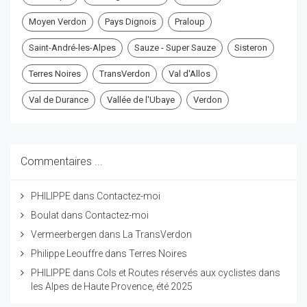
Moyen Verdon
Pays Dignois
Praloup
Saint-André-les-Alpes
Sauze - Super Sauze
Sisteron
Terres Noires
TransVerdon
Val d'Allos
Val de Durance
Vallée de l'Ubaye
Verdon
Commentaires ...
PHILIPPE
dans
Contactez-moi
Boulat
dans
Contactez-moi
Vermeerbergen
dans
La TransVerdon
Philippe Leouffre
dans
Terres Noires
PHILIPPE
dans
Cols et Routes réservés aux cyclistes dans
les Alpes de Haute Provence, été 2025