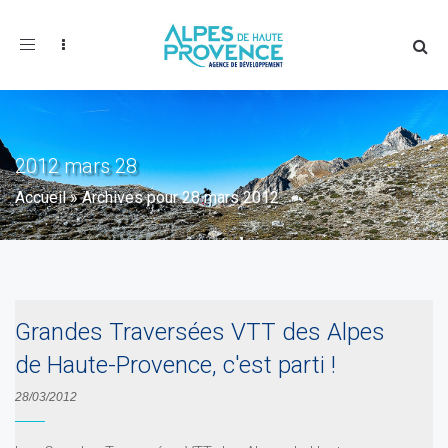
Toggle
navigation
2012 mars 28
Accueil
»
Archives pour 28 mars 2012
Grandes Traversées VTT des Alpes
de Haute-Provence, c'est parti !
28/03/2012