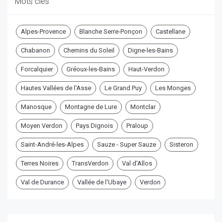
Mots clés
Alpes-Provence
Blanche Serre-Ponçon
Castellane
Chabanon
Chemins du Soleil
Digne-les-Bains
Forcalquier
Gréoux-les-Bains
Haut-Verdon
Hautes Vallées de l'Asse
Le Grand Puy
Les Monges
Manosque
Montagne de Lure
Montclar
Moyen Verdon
Pays Dignois
Praloup
Saint-André-les-Alpes
Sauze - Super Sauze
Sisteron
Terres Noires
TransVerdon
Val d'Allos
Val de Durance
Vallée de l'Ubaye
Verdon