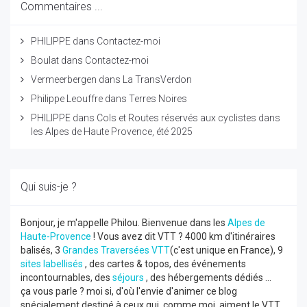
Commentaires ...
PHILIPPE
dans
Contactez-moi
Boulat
dans
Contactez-moi
Vermeerbergen
dans
La TransVerdon
Philippe Leouffre
dans
Terres Noires
PHILIPPE
dans
Cols et Routes réservés aux cyclistes dans
les Alpes de Haute Provence, été 2025
Qui suis-je ?
Bonjour, je m'appelle Philou. Bienvenue dans les
Alpes de
Haute-Provence
! Vous avez dit VTT ? 4000 km d'itinéraires
balisés, 3
Grandes Traversées VTT
(c'est unique en France), 9
sites labellisés
, des cartes & topos, des événements
incontournables, des
séjours
, des hébergements dédiés ...
ça vous parle ? moi si, d'où l'envie d'animer ce blog
spécialement destiné à ceux qui, comme moi, aiment le VTT