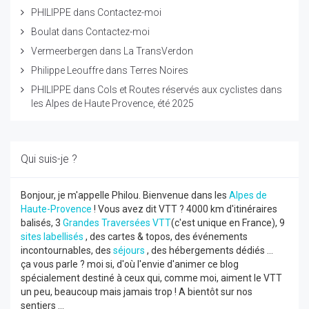
PHILIPPE
dans
Contactez-moi
Boulat
dans
Contactez-moi
Vermeerbergen
dans
La TransVerdon
Philippe Leouffre
dans
Terres Noires
PHILIPPE
dans
Cols et Routes réservés aux cyclistes dans
les Alpes de Haute Provence, été 2025
Qui suis-je ?
Bonjour, je m'appelle Philou. Bienvenue dans les
Alpes de
Haute-Provence
! Vous avez dit VTT ? 4000 km d'itinéraires
balisés, 3
Grandes Traversées VTT
(c'est unique en France), 9
sites labellisés
, des cartes & topos, des événements
incontournables, des
séjours
, des hébergements dédiés ...
ça vous parle ? moi si, d'où l'envie d'animer ce blog
spécialement destiné à ceux qui, comme moi, aiment le VTT
un peu, beaucoup mais jamais trop ! A bientôt sur nos
sentiers ...