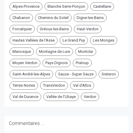
Alpes-Provence
Blanche Serre-Ponçon
Castellane
Chabanon
Chemins du Soleil
Digne-les-Bains
Forcalquier
Gréoux-les-Bains
Haut-Verdon
Hautes Vallées de l'Asse
Le Grand Puy
Les Monges
Manosque
Montagne de Lure
Montclar
Moyen Verdon
Pays Dignois
Praloup
Saint-André-les-Alpes
Sauze - Super Sauze
Sisteron
Terres Noires
TransVerdon
Val d'Allos
Val de Durance
Vallée de l'Ubaye
Verdon
Commentaires ...