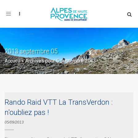
Toggle
navigation
2013 septembre 05
Accueil
»
Archives pour 5 septembre 2013
Rando Raid VTT La TransVerdon :
n'oubliez pas !
05/09/2013