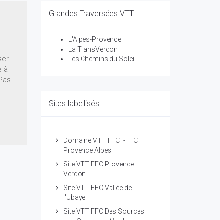
Grandes Traversées VTT
L'Alpes-Provence
La TransVerdon
ser
Les Chemins du Soleil
e à
 Pas
Sites labellisés
Domaine VTT FFCT-FFC
Provence Alpes
Site VTT FFC Provence
Verdon
Site VTT FFC Vallée de
l'Ubaye
Site VTT FFC Des Sources