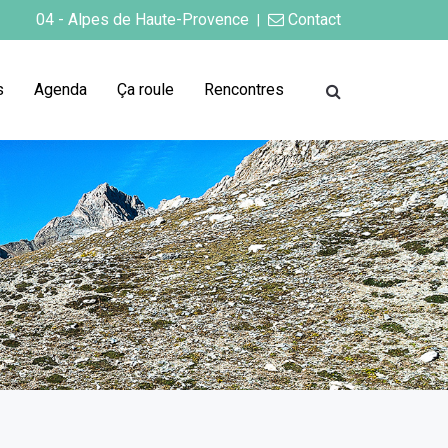
04 - Alpes de Haute-Provence
Contact
|
s
Agenda
Ça roule
Rencontres