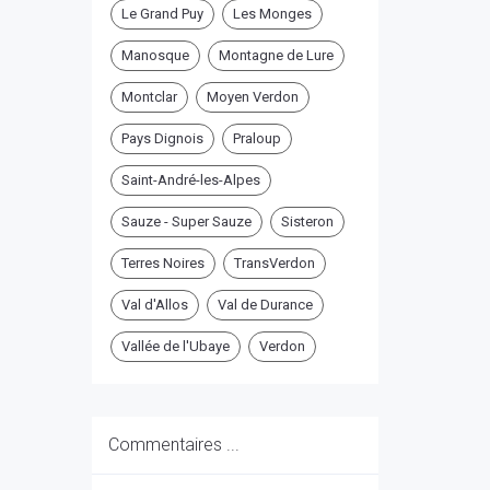
Le Grand Puy
Les Monges
Manosque
Montagne de Lure
Montclar
Moyen Verdon
Pays Dignois
Praloup
Saint-André-les-Alpes
Sauze - Super Sauze
Sisteron
Terres Noires
TransVerdon
Val d'Allos
Val de Durance
Vallée de l'Ubaye
Verdon
Commentaires ...