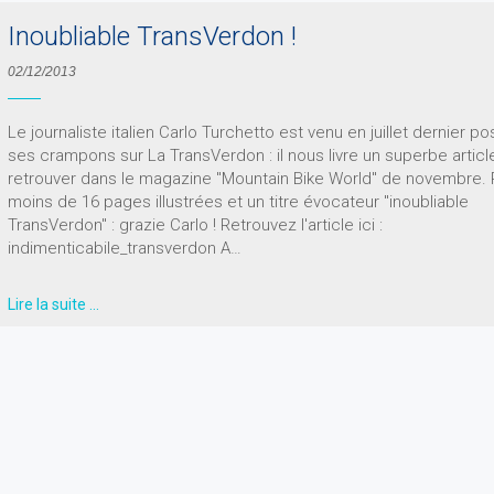
Inoubliable TransVerdon !
02/12/2013
Le journaliste italien Carlo Turchetto est venu en juillet dernier po
ses crampons sur La TransVerdon : il nous livre un superbe articl
retrouver dans le magazine "Mountain Bike World" de novembre.
moins de 16 pages illustrées et un titre évocateur "inoubliable
TransVerdon" : grazie Carlo ! Retrouvez l'article ici :
indimenticabile_transverdon A…
Lire la suite …