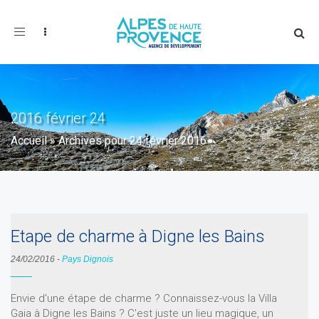
Toggle
navigation
2016 février 24
Accueil
»
Archives pour 24 février 2016
Etape de charme à Digne les Bains
24/02/2016
-
Pays Dignois
Envie d'une étape de charme ? Connaissez-vous la Villa
Gaia à Digne les Bains ? C'est juste un lieu magique, un