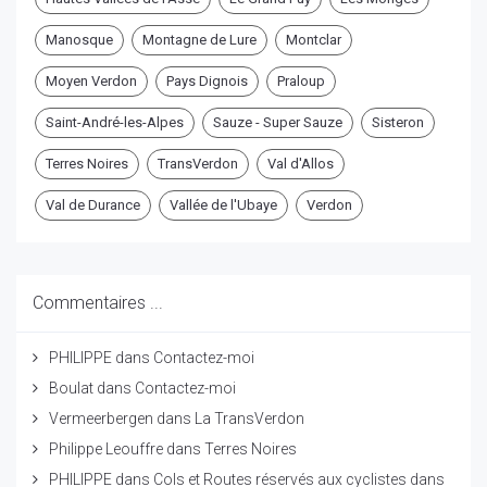
Manosque
Montagne de Lure
Montclar
Moyen Verdon
Pays Dignois
Praloup
Saint-André-les-Alpes
Sauze - Super Sauze
Sisteron
Terres Noires
TransVerdon
Val d'Allos
Val de Durance
Vallée de l'Ubaye
Verdon
Commentaires ...
PHILIPPE
dans
Contactez-moi
Boulat
dans
Contactez-moi
Vermeerbergen
dans
La TransVerdon
Philippe Leouffre
dans
Terres Noires
PHILIPPE
dans
Cols et Routes réservés aux cyclistes dans