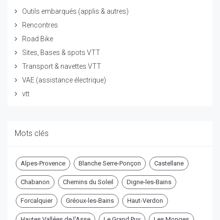
Outils embarqués (applis & autres)
Rencontres
Road Bike
Sites, Bases & spots VTT
Transport & navettes VTT
VAE (assistance électrique)
vtt
Mots clés
Alpes-Provence
Blanche Serre-Ponçon
Castellane
Chabanon
Chemins du Soleil
Digne-les-Bains
Forcalquier
Gréoux-les-Bains
Haut-Verdon
Hautes Vallées de l'Asse
Le Grand Puy
Les Monges