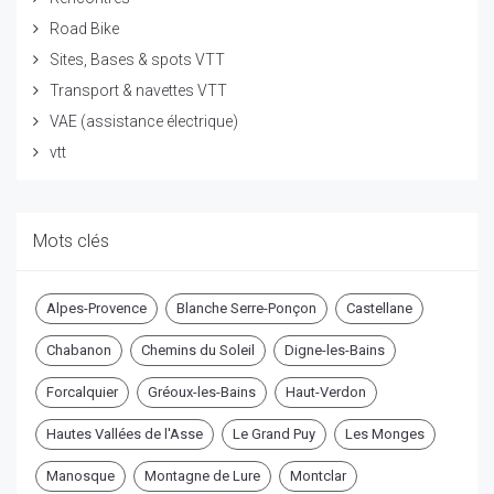
Road Bike
Sites, Bases & spots VTT
Transport & navettes VTT
VAE (assistance électrique)
vtt
Mots clés
Alpes-Provence
Blanche Serre-Ponçon
Castellane
Chabanon
Chemins du Soleil
Digne-les-Bains
Forcalquier
Gréoux-les-Bains
Haut-Verdon
Hautes Vallées de l'Asse
Le Grand Puy
Les Monges
Manosque
Montagne de Lure
Montclar