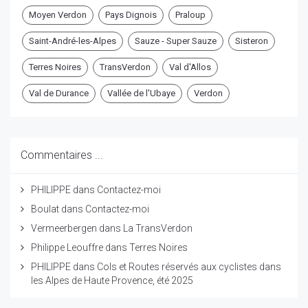
Moyen Verdon
Pays Dignois
Praloup
Saint-André-les-Alpes
Sauze - Super Sauze
Sisteron
Terres Noires
TransVerdon
Val d'Allos
Val de Durance
Vallée de l'Ubaye
Verdon
Commentaires ...
PHILIPPE
dans
Contactez-moi
Boulat
dans
Contactez-moi
Vermeerbergen
dans
La TransVerdon
Philippe Leouffre
dans
Terres Noires
PHILIPPE
dans
Cols et Routes réservés aux cyclistes dans
les Alpes de Haute Provence, été 2025