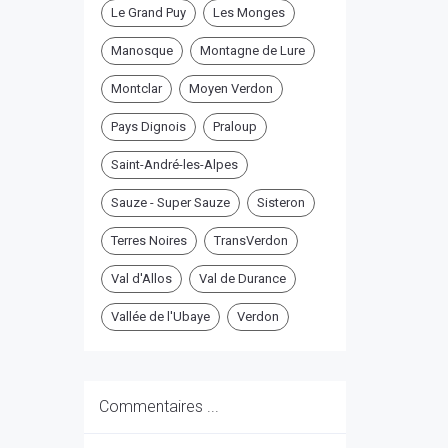
Le Grand Puy
Les Monges
Manosque
Montagne de Lure
Montclar
Moyen Verdon
Pays Dignois
Praloup
Saint-André-les-Alpes
Sauze - Super Sauze
Sisteron
Terres Noires
TransVerdon
Val d'Allos
Val de Durance
Vallée de l'Ubaye
Verdon
Commentaires ...