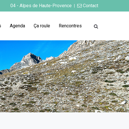
04 - Alpes de Haute-Provence
Contact
|
s
Agenda
Ça roule
Rencontres