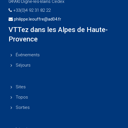
04990 Digne-les-Bains Cedex
+33(0)4 92 31 82 22
philippe.leouffre@ad04.fr
VTTez dans les Alpes de Haute-
Provence
Événements
Séjours
Sites
Topos
Sorties