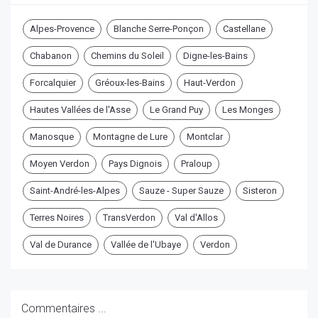
Alpes-Provence
Blanche Serre-Ponçon
Castellane
Chabanon
Chemins du Soleil
Digne-les-Bains
Forcalquier
Gréoux-les-Bains
Haut-Verdon
Hautes Vallées de l'Asse
Le Grand Puy
Les Monges
Manosque
Montagne de Lure
Montclar
Moyen Verdon
Pays Dignois
Praloup
Saint-André-les-Alpes
Sauze - Super Sauze
Sisteron
Terres Noires
TransVerdon
Val d'Allos
Val de Durance
Vallée de l'Ubaye
Verdon
Commentaires ...