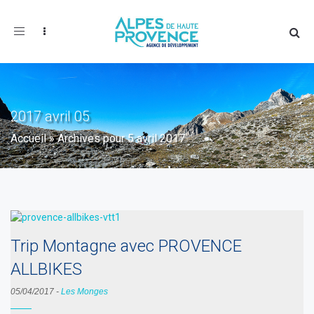
Toggle
navigation
2017 avril 05
Accueil
»
Archives pour 5 avril 2017
Trip Montagne avec PROVENCE
ALLBIKES
05/04/2017
-
Les Monges