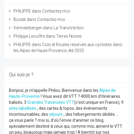
PHILIPPE
dans
Contactez-moi
Boulat
dans
Contactez-moi
Vermeerbergen
dans
La TransVerdon
Philippe Leouffre
dans
Terres Noires
PHILIPPE
dans
Cols et Routes réservés aux cyclistes dans
les Alpes de Haute Provence, été 2025
Qui suis-je ?
Bonjour, je m'appelle Philou. Bienvenue dans les
Alpes de
Haute-Provence
! Vous avez dit VTT ? 4000 km d'itinéraires
balisés, 3
Grandes Traversées VTT
(c'est unique en France), 9
sites labellisés
, des cartes & topos, des événements
incontournables, des
séjours
, des hébergements dédiés ...
ça vous parle ? moi si, d'où l'envie d'animer ce blog
spécialement destiné à ceux qui, comme moi, aiment le VTT
un peu, beaucoup mais jamais trop ! A bientôt sur nos