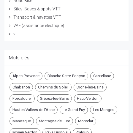
Road Bike
Sites, Bases & spots VTT
Transport & navettes VTT
VAE (assistance électrique)
vtt
Mots clés
Alpes-Provence
Blanche Serre-Ponçon
Castellane
Chabanon
Chemins du Soleil
Digne-les-Bains
Forcalquier
Gréoux-les-Bains
Haut-Verdon
Hautes Vallées de l'Asse
Le Grand Puy
Les Monges
Manosque
Montagne de Lure
Montclar
Moyen Verdon
Pays Dignois
Praloup