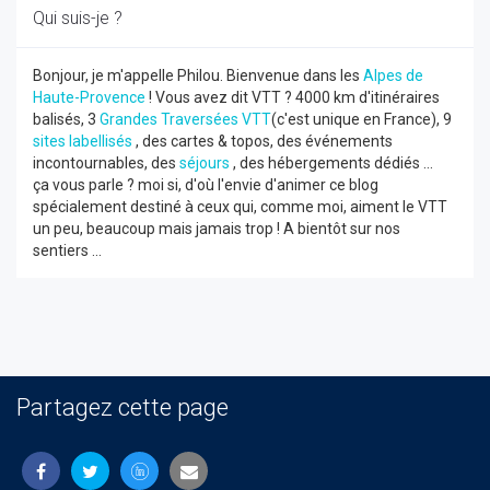
Qui suis-je ?
Bonjour, je m'appelle Philou. Bienvenue dans les
Alpes de
Haute-Provence
! Vous avez dit VTT ? 4000 km d'itinéraires
balisés, 3
Grandes Traversées VTT
(c'est unique en France), 9
sites labellisés
, des cartes & topos, des événements
incontournables, des
séjours
, des hébergements dédiés ...
ça vous parle ? moi si, d'où l'envie d'animer ce blog
spécialement destiné à ceux qui, comme moi, aiment le VTT
un peu, beaucoup mais jamais trop ! A bientôt sur nos
sentiers ...
Partagez cette page