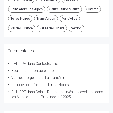
Saint-André-les-Alpes
Sauze - Super Sauze
Sisteron
Terres Noires
TransVerdon
Val d'Allos
Val de Durance
Vallée de l'Ubaye
Verdon
Commentaires ...
PHILIPPE
dans
Contactez-moi
Boulat
dans
Contactez-moi
Vermeerbergen
dans
La TransVerdon
Philippe Leouffre
dans
Terres Noires
PHILIPPE
dans
Cols et Routes réservés aux cyclistes dans
les Alpes de Haute Provence, été 2025