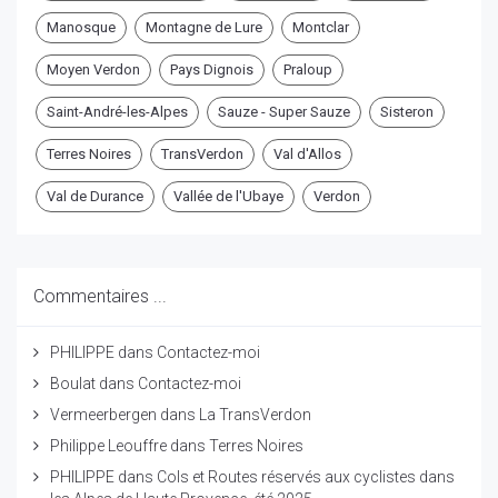
Manosque
Montagne de Lure
Montclar
Moyen Verdon
Pays Dignois
Praloup
Saint-André-les-Alpes
Sauze - Super Sauze
Sisteron
Terres Noires
TransVerdon
Val d'Allos
Val de Durance
Vallée de l'Ubaye
Verdon
Commentaires ...
PHILIPPE
dans
Contactez-moi
Boulat
dans
Contactez-moi
Vermeerbergen
dans
La TransVerdon
Philippe Leouffre
dans
Terres Noires
PHILIPPE
dans
Cols et Routes réservés aux cyclistes dans