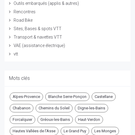
Outils embarqués (applis & autres)
Rencontres
Road Bike
Sites, Bases & spots VTT
Transport & navettes VTT
VAE (assistance électrique)
vtt
Mots clés
Alpes-Provence
Blanche Serre-Ponçon
Castellane
Chabanon
Chemins du Soleil
Digne-les-Bains
Forcalquier
Gréoux-les-Bains
Haut-Verdon
Hautes Vallées de l'Asse
Le Grand Puy
Les Monges