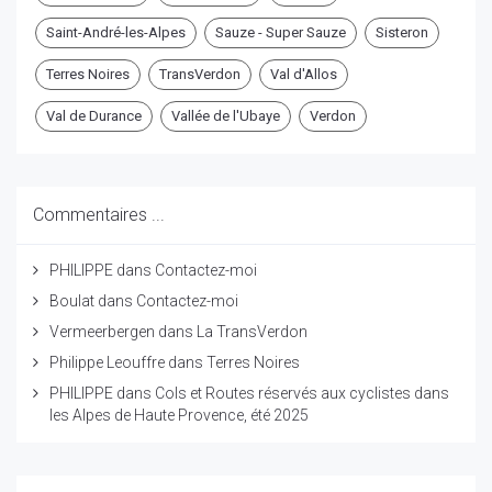
Saint-André-les-Alpes
Sauze - Super Sauze
Sisteron
Terres Noires
TransVerdon
Val d'Allos
Val de Durance
Vallée de l'Ubaye
Verdon
Commentaires ...
PHILIPPE
dans
Contactez-moi
Boulat
dans
Contactez-moi
Vermeerbergen
dans
La TransVerdon
Philippe Leouffre
dans
Terres Noires
PHILIPPE
dans
Cols et Routes réservés aux cyclistes dans
les Alpes de Haute Provence, été 2025