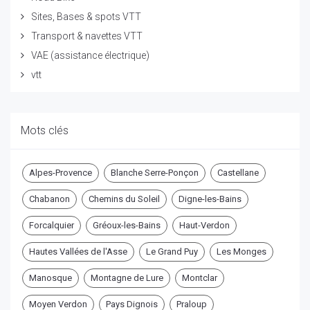
Sites, Bases & spots VTT
Transport & navettes VTT
VAE (assistance électrique)
vtt
Mots clés
Alpes-Provence
Blanche Serre-Ponçon
Castellane
Chabanon
Chemins du Soleil
Digne-les-Bains
Forcalquier
Gréoux-les-Bains
Haut-Verdon
Hautes Vallées de l'Asse
Le Grand Puy
Les Monges
Manosque
Montagne de Lure
Montclar
Moyen Verdon
Pays Dignois
Praloup