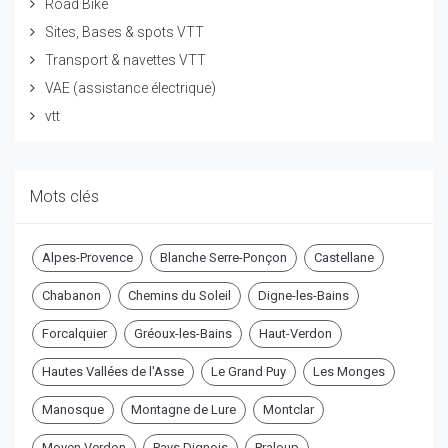
Road Bike
Sites, Bases & spots VTT
Transport & navettes VTT
VAE (assistance électrique)
vtt
Mots clés
Alpes-Provence
Blanche Serre-Ponçon
Castellane
Chabanon
Chemins du Soleil
Digne-les-Bains
Forcalquier
Gréoux-les-Bains
Haut-Verdon
Hautes Vallées de l'Asse
Le Grand Puy
Les Monges
Manosque
Montagne de Lure
Montclar
Moyen Verdon
Pays Dignois
Praloup