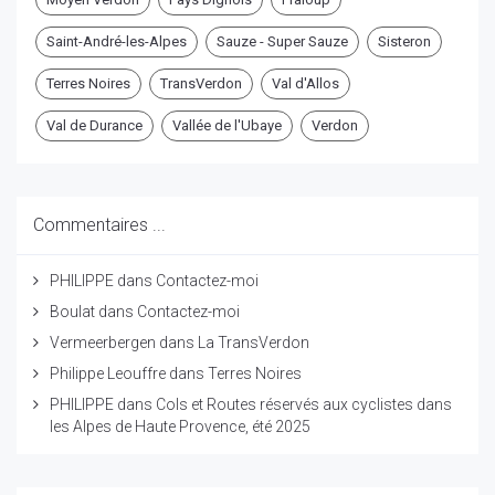
Saint-André-les-Alpes
Sauze - Super Sauze
Sisteron
Terres Noires
TransVerdon
Val d'Allos
Val de Durance
Vallée de l'Ubaye
Verdon
Commentaires ...
PHILIPPE
dans
Contactez-moi
Boulat
dans
Contactez-moi
Vermeerbergen
dans
La TransVerdon
Philippe Leouffre
dans
Terres Noires
PHILIPPE
dans
Cols et Routes réservés aux cyclistes dans
les Alpes de Haute Provence, été 2025