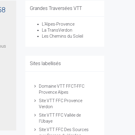
Grandes Traversées VTT
58
L'Alpes-Provence
La TransVerdon
Les Chemins du Soleil
ous
Sites labellisés
Domaine VTT FFCT-FFC
Provence Alpes
Site VTT FFC Provence
Verdon
Site VTT FFC Vallée de
l'Ubaye
Site VTT FFC Des Sources