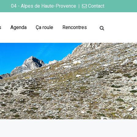
04 - Alpes de Haute-Provence
Contact
|
s
Agenda
Ça roule
Rencontres