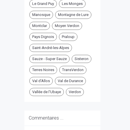
Le Grand Puy
Les Monges
Manosque
Montagne de Lure
Montclar
Moyen Verdon
Pays Dignois
Praloup
Saint-André-les-Alpes
Sauze - Super Sauze
Sisteron
Terres Noires
TransVerdon
Val d'Allos
Val de Durance
Vallée de l'Ubaye
Verdon
Commentaires ...