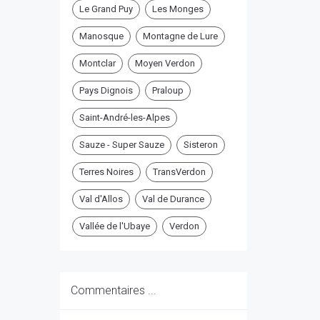
Le Grand Puy
Les Monges
Manosque
Montagne de Lure
Montclar
Moyen Verdon
Pays Dignois
Praloup
Saint-André-les-Alpes
Sauze - Super Sauze
Sisteron
Terres Noires
TransVerdon
Val d'Allos
Val de Durance
Vallée de l'Ubaye
Verdon
Commentaires ...