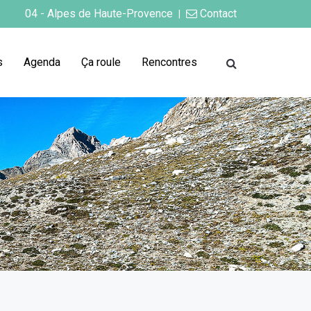
04 - Alpes de Haute-Provence
Contact
|
s
Agenda
Ça roule
Rencontres