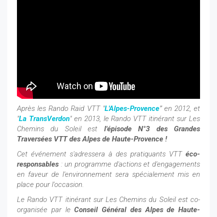
Après les Rando Raid VTT "
L'Alpes-Provence
"' en 2012, et
"
La TransVerdon
" en 2013, le Rando VTT itinérant sur Les
Chemins du Soleil est
l'épisode N°3 des Grandes
Traversées VTT des Alpes de Haute-Provence !
Cet événement s'adressera à des pratiquants VTT
éco-
responsables
: un programme d'actions et d'engagements
en faveur de l'environnement sera spécialement mis en
place pour l'occasion.
Le Rando VTT itinérant sur Les Chemins du Soleil est co-
organisée par le
Conseil Général des Alpes de Haute-