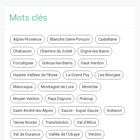
Mots clés
Alpes-Provence
Blanche Serre-Ponçon
Castellane
Chabanon
Chemins du Soleil
Digne-les-Bains
Forcalquier
Gréoux-les-Bains
Haut-Verdon
Hautes Vallées de l'Asse
Le Grand Puy
Les Monges
Manosque
Montagne de Lure
Montclar
Moyen Verdon
Pays Dignois
Praloup
Saint-André-les-Alpes
Sauze - Super Sauze
Sisteron
Terres Noires
TransVerdon
Val d'Allos
Val de Durance
Vallée de l'Ubaye
Verdon