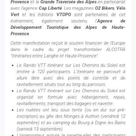
Provence
et la
Grande Traversée des Alpes
en partenariat
avec l'agence
Cap Liberté
. Les magazines
O2 Bikers
,
Vélo
Vert
et les éditions
VTOPO
sont partenaires de cet
événement, également soutenu l’
Agence de
Développement Touristique des Alpes de Haute-
Provence
.
Cette manifestation reçoit le soutien financier de l'Europe
dans le cadre du projet transfrontalier ALCOTRA
"Itinéraires entre Langhe et Haute-Provence".
Le Rando VTT itinérant sur Les Chemins du Soleil est
limitée à 120 participants. L’itinéraire se parcourt à
allure libre avec des points de contrôle et de
ravitaillement situés tout au long du parcours.
Le Rando VTT itinérant sur Les Chemins du Soleil est
organisé en formule avec hébergement, repas,
ravitaillements, transport des bagages et navette.
Les nuitées ont lieu sous tente (ou en dur sur pré-
inscription) au gîte des Monges à Authon (vendredi 12
septembre) et au camping du Bourg à Digne les Bains
(samedi 13 septembre).
L’organisateur assure la navette-aller des participants