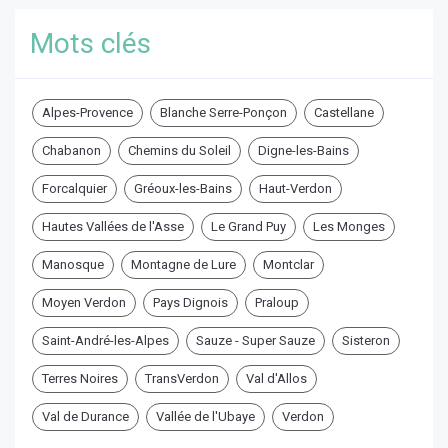
Mots clés
Alpes-Provence
Blanche Serre-Ponçon
Castellane
Chabanon
Chemins du Soleil
Digne-les-Bains
Forcalquier
Gréoux-les-Bains
Haut-Verdon
Hautes Vallées de l'Asse
Le Grand Puy
Les Monges
Manosque
Montagne de Lure
Montclar
Moyen Verdon
Pays Dignois
Praloup
Saint-André-les-Alpes
Sauze - Super Sauze
Sisteron
Terres Noires
TransVerdon
Val d'Allos
Val de Durance
Vallée de l'Ubaye
Verdon