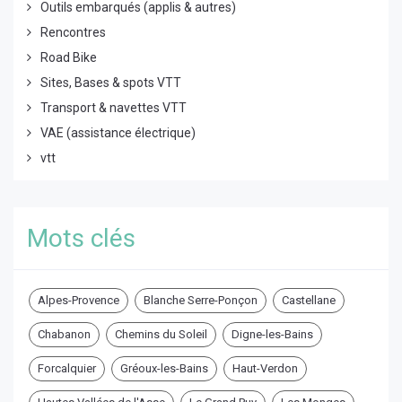
Outils embarqués (applis & autres)
Rencontres
Road Bike
Sites, Bases & spots VTT
Transport & navettes VTT
VAE (assistance électrique)
vtt
Mots clés
Alpes-Provence
Blanche Serre-Ponçon
Castellane
Chabanon
Chemins du Soleil
Digne-les-Bains
Forcalquier
Gréoux-les-Bains
Haut-Verdon