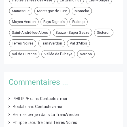
Hautes Vallées de l'Asse
Le Grand Puy
Les Monges
Manosque
Montagne de Lure
Montclar
Moyen Verdon
Pays Dignois
Praloup
Saint-André-les-Alpes
Sauze - Super Sauze
Sisteron
Terres Noires
TransVerdon
Val d'Allos
Val de Durance
Vallée de l'Ubaye
Verdon
Commentaires ...
PHILIPPE
dans
Contactez-moi
Boulat
dans
Contactez-moi
Vermeerbergen
dans
La TransVerdon
Philippe Leouffre
dans
Terres Noires