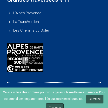
L'Alpes-Provence
La TransVerdon
Les Chemins du Soleil
Ce site utilise des cookies pour vous garantir la meilleure expérience. Pour
Copyright ©
-
Agence de développement des Alpes de
personnaliser les paramètres liés aux cookies
cliquez ici
.
Haute Provence
-
Création de site internet agence Oyopi
Je refuse
-
Plan du site
-
Mentions légales
J'accepte