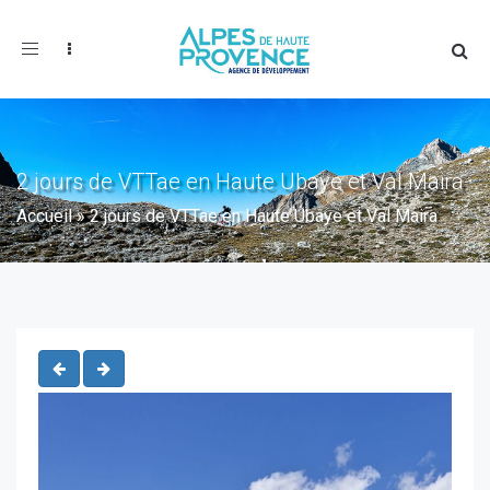
Toggle
navigation
2 jours de VTTae en Haute Ubaye et Val Maira
Accueil
»
2 jours de VTTae en Haute Ubaye et Val Maira