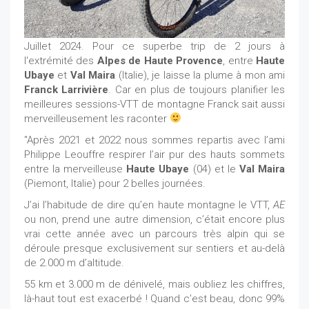
Juillet 2024. Pour ce superbe trip de 2 jours à
l'extrémité des
Alpes de Haute Provence
, entre
Haute
Ubaye
et
Val Maira
(Italie), je laisse la plume à mon ami
Franck Larrivière
. Car en plus de toujours planifier les
meilleures sessions-VTT de montagne Franck sait aussi
merveilleusement les raconter
"Après 2021 et 2022 nous sommes repartis avec l’ami
Philippe Leouffre respirer l’air pur des hauts sommets
entre la merveilleuse
Haute Ubaye
(04) et le
Val Maira
(Piemont, Italie) pour 2 belles journées.
J’ai l’habitude de dire qu’en haute montagne le VTT,
AE
ou non, prend une autre dimension, c’était encore plus
vrai cette année avec un parcours très alpin qui se
déroule presque exclusivement sur sentiers et au-delà
de 2.000 m d’altitude.
55 km et 3.000 m de dénivelé, mais oubliez les chiffres,
là-haut tout est exacerbé ! Quand c’est beau, donc 99%