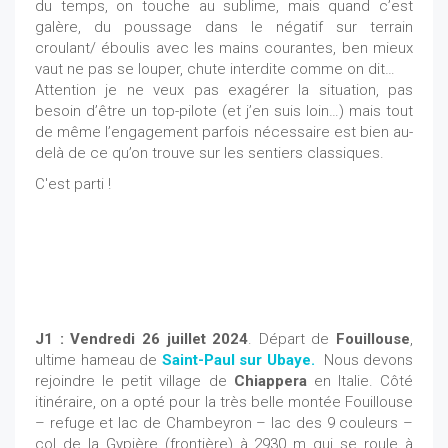
du temps, on touche au sublime, mais quand c’est
galère, du poussage dans le négatif sur terrain
croulant/ éboulis avec les mains courantes, ben mieux
vaut ne pas se louper, chute interdite comme on dit…
Attention je ne veux pas exagérer la situation, pas
besoin d’être un top-pilote (et j’en suis loin…) mais tout
de même l’engagement parfois nécessaire est bien au-
delà de ce qu’on trouve sur les sentiers classiques.
C'est parti !
J1 : Vendredi 26 juillet 2024
. Départ de
Fouillouse
,
ultime hameau de
Saint-Paul sur Ubaye.
Nous devons
rejoindre le petit village de
Chiappera
en Italie. Côté
itinéraire, on a opté pour la très belle montée Fouillouse
– refuge et lac de Chambeyron – lac des 9 couleurs –
col de la Gypière (frontière) à 2930 m qui se roule à