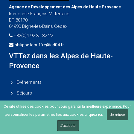
Agence de Développement des Alpes de Haute Provence
Immeuble François Mitterrand
BP 80170
04990 Digne-les-Bains Cedex
+33(0)4 92 31 82 22
philippe.leouffre@ad04.fr
VTTez dans les Alpes de Haute-
Provence
Événements
Séjours
Ce site utilise des cookies pour vous garantir la meilleure expérience. Pour
personnaliser les paramètres liés aux cookies
cliquez ici
.
Je refuse
Sites
J'accepte
Topos