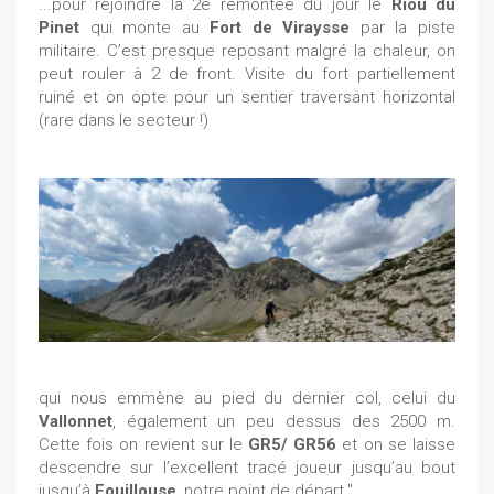
...pour rejoindre la 2e remontée du jour le
Riou du
Pinet
qui monte au
Fort de Viraysse
par la piste
militaire. C’est presque reposant malgré la chaleur, on
peut rouler à 2 de front. Visite du fort partiellement
ruiné et on opte pour un sentier traversant horizontal
(rare dans le secteur !)
qui nous emmène au pied du dernier col, celui du
Vallonnet
, également un peu dessus des 2500 m.
Cette fois on revient sur le
GR5/ GR56
et on se laisse
descendre sur l’excellent tracé joueur jusqu’au bout
jusqu’à
Fouillouse
, notre point de départ."