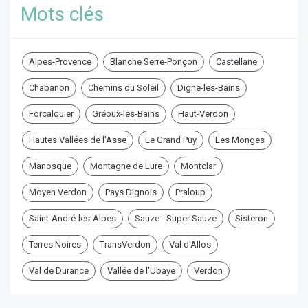
Mots clés
Alpes-Provence
Blanche Serre-Ponçon
Castellane
Chabanon
Chemins du Soleil
Digne-les-Bains
Forcalquier
Gréoux-les-Bains
Haut-Verdon
Hautes Vallées de l'Asse
Le Grand Puy
Les Monges
Manosque
Montagne de Lure
Montclar
Moyen Verdon
Pays Dignois
Praloup
Saint-André-les-Alpes
Sauze - Super Sauze
Sisteron
Terres Noires
TransVerdon
Val d'Allos
Val de Durance
Vallée de l'Ubaye
Verdon