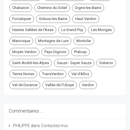
Chabanon
Chemins du Soleil
Digne-les-Bains
Forcalquier
Gréoux-les-Bains
Haut-Verdon
Hautes Vallées de l'Asse
Le Grand Puy
Les Monges
Manosque
Montagne de Lure
Montclar
Moyen Verdon
Pays Dignois
Praloup
Saint-André-les-Alpes
Sauze - Super Sauze
Sisteron
Terres Noires
TransVerdon
Val d'Allos
Val de Durance
Vallée de l'Ubaye
Verdon
Commentaires ...
PHILIPPE
dans
Contactez-moi