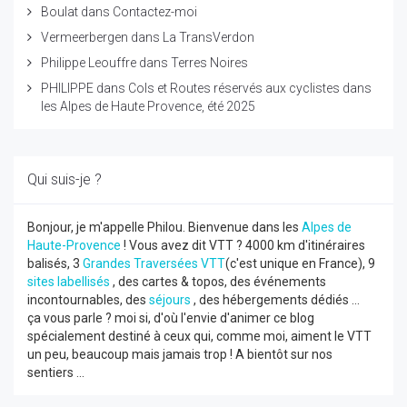
Boulat
dans
Contactez-moi
Vermeerbergen
dans
La TransVerdon
Philippe Leouffre
dans
Terres Noires
PHILIPPE
dans
Cols et Routes réservés aux cyclistes dans
les Alpes de Haute Provence, été 2025
Qui suis-je ?
Bonjour, je m'appelle Philou. Bienvenue dans les
Alpes de
Haute-Provence
! Vous avez dit VTT ? 4000 km d'itinéraires
balisés, 3
Grandes Traversées VTT
(c'est unique en France), 9
sites labellisés
, des cartes & topos, des événements
incontournables, des
séjours
, des hébergements dédiés ...
ça vous parle ? moi si, d'où l'envie d'animer ce blog
spécialement destiné à ceux qui, comme moi, aiment le VTT
un peu, beaucoup mais jamais trop ! A bientôt sur nos
sentiers ...