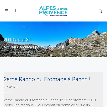
Toggle
navigation
2010 août 31
Accueil
»
Archives pour 31 août 2010
2ème Rando du Fromage à Banon !
31/08/2010
2ème Rando du Fromage à Banon, le 26 septembre 2010
: voici une rando VTT qui devrait en combler plus d'un !