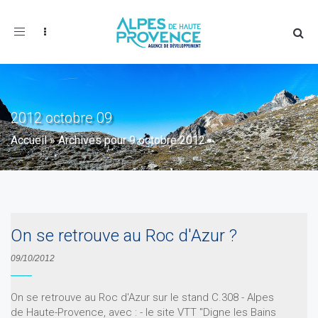
Toggle
navigation
2012 octobre 09
Accueil
»
Archives pour 9 octobre 2012
On se retrouve au Roc d'Azur ?
09/10/2012
On se retrouve au Roc d'Azur sur le stand C.308 - Alpes
de Haute-Provence, avec : - le site VTT "Digne les Bains