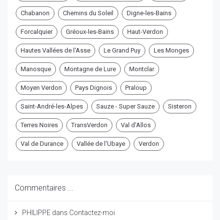
Chabanon
Chemins du Soleil
Digne-les-Bains
Forcalquier
Gréoux-les-Bains
Haut-Verdon
Hautes Vallées de l'Asse
Le Grand Puy
Les Monges
Manosque
Montagne de Lure
Montclar
Moyen Verdon
Pays Dignois
Praloup
Saint-André-les-Alpes
Sauze - Super Sauze
Sisteron
Terres Noires
TransVerdon
Val d'Allos
Val de Durance
Vallée de l'Ubaye
Verdon
Commentaires ...
PHILIPPE
dans
Contactez-moi