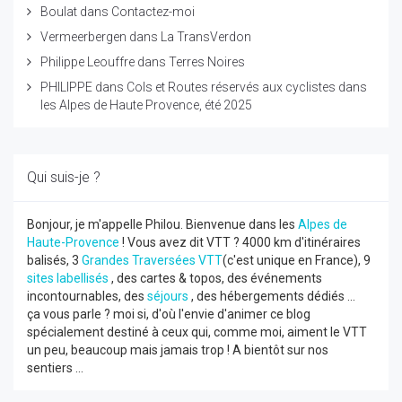
Boulat
dans
Contactez-moi
Vermeerbergen
dans
La TransVerdon
Philippe Leouffre
dans
Terres Noires
PHILIPPE
dans
Cols et Routes réservés aux cyclistes dans
les Alpes de Haute Provence, été 2025
Qui suis-je ?
Bonjour, je m'appelle Philou. Bienvenue dans les
Alpes de
Haute-Provence
! Vous avez dit VTT ? 4000 km d'itinéraires
balisés, 3
Grandes Traversées VTT
(c'est unique en France), 9
sites labellisés
, des cartes & topos, des événements
incontournables, des
séjours
, des hébergements dédiés ...
ça vous parle ? moi si, d'où l'envie d'animer ce blog
spécialement destiné à ceux qui, comme moi, aiment le VTT
un peu, beaucoup mais jamais trop ! A bientôt sur nos
sentiers ...