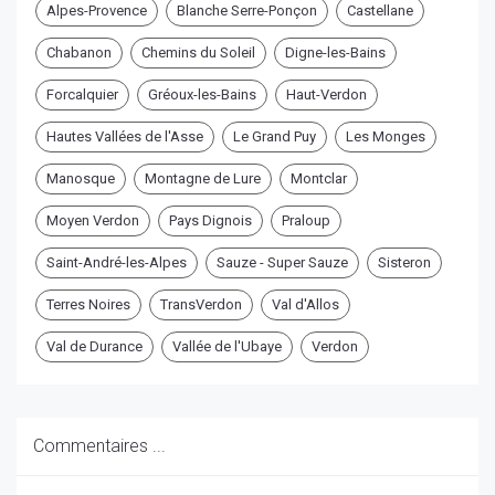
Alpes-Provence
Blanche Serre-Ponçon
Castellane
Chabanon
Chemins du Soleil
Digne-les-Bains
Forcalquier
Gréoux-les-Bains
Haut-Verdon
Hautes Vallées de l'Asse
Le Grand Puy
Les Monges
Manosque
Montagne de Lure
Montclar
Moyen Verdon
Pays Dignois
Praloup
Saint-André-les-Alpes
Sauze - Super Sauze
Sisteron
Terres Noires
TransVerdon
Val d'Allos
Val de Durance
Vallée de l'Ubaye
Verdon
Commentaires ...