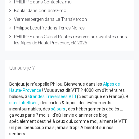
PHILIPPE
dans
Contactez-moi
Boulat
dans
Contactez-moi
Vermeerbergen
dans
La TransVerdon
Philippe Leouffre
dans
Terres Noires
PHILIPPE
dans
Cols et Routes réservés aux cyclistes dans
les Alpes de Haute Provence, été 2025
Qui suis-je ?
Bonjour, je m'appelle Philou. Bienvenue dans les
Alpes de
Haute-Provence
! Vous avez dit VTT ? 4000 km d'itinéraires
balisés, 3
Grandes Traversées VTT
(c'est unique en France), 9
sites labellisés
, des cartes & topos, des événements
incontournables, des
séjours
, des hébergements dédiés ...
ça vous parle ? moi si, d'où l'envie d'animer ce blog
spécialement destiné à ceux qui, comme moi, aiment le VTT
un peu, beaucoup mais jamais trop ! A bientôt sur nos
sentiers ...