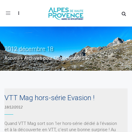
Toggle
navigation
2012 décembre 18
Accueil
»
Archives pour 18 décembre 2012
VTT Mag hors-série Evasion !
18/12/2012
Quand VTT Mag sort son 1er hors-série dédié à l'évasion
et à la découverte en VTT, c'est une bonne surprise ! Au