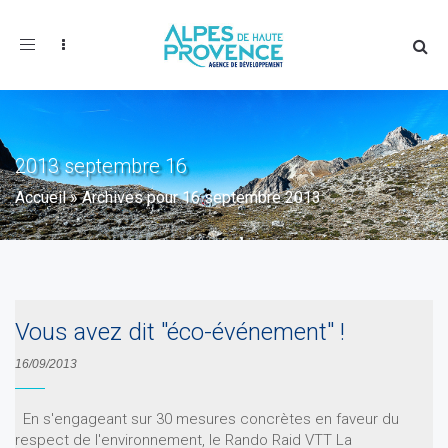
Toggle
navigation
2013 septembre 16
Accueil
»
Archives pour 16 septembre 2013
Vous avez dit "éco-événement" !
16/09/2013
En s'engageant sur 30 mesures concrètes en faveur du
respect de l'environnement, le Rando Raid VTT La