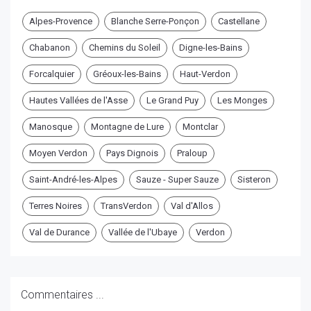
Alpes-Provence
Blanche Serre-Ponçon
Castellane
Chabanon
Chemins du Soleil
Digne-les-Bains
Forcalquier
Gréoux-les-Bains
Haut-Verdon
Hautes Vallées de l'Asse
Le Grand Puy
Les Monges
Manosque
Montagne de Lure
Montclar
Moyen Verdon
Pays Dignois
Praloup
Saint-André-les-Alpes
Sauze - Super Sauze
Sisteron
Terres Noires
TransVerdon
Val d'Allos
Val de Durance
Vallée de l'Ubaye
Verdon
Commentaires ...