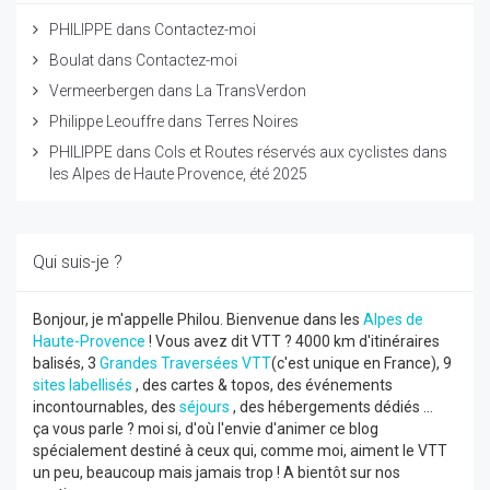
PHILIPPE
dans
Contactez-moi
Boulat
dans
Contactez-moi
Vermeerbergen
dans
La TransVerdon
Philippe Leouffre
dans
Terres Noires
PHILIPPE
dans
Cols et Routes réservés aux cyclistes dans
les Alpes de Haute Provence, été 2025
Qui suis-je ?
Bonjour, je m'appelle Philou. Bienvenue dans les
Alpes de
Haute-Provence
! Vous avez dit VTT ? 4000 km d'itinéraires
balisés, 3
Grandes Traversées VTT
(c'est unique en France), 9
sites labellisés
, des cartes & topos, des événements
incontournables, des
séjours
, des hébergements dédiés ...
ça vous parle ? moi si, d'où l'envie d'animer ce blog
spécialement destiné à ceux qui, comme moi, aiment le VTT
un peu, beaucoup mais jamais trop ! A bientôt sur nos