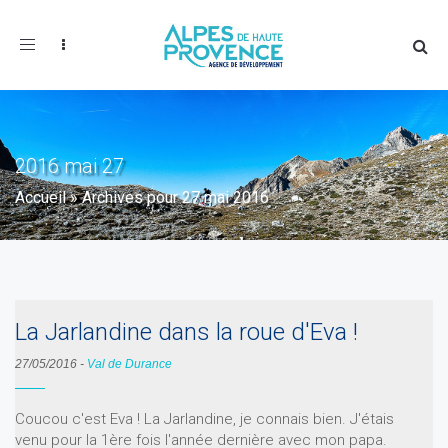
Toggle
navigation
2016 mai 27
Accueil
»
Archives pour 27 mai 2016
La Jarlandine dans la roue d'Eva !
27/05/2016
-
Val de Durance
Coucou c'est Eva ! La Jarlandine, je connais bien. J'étais
venu pour la 1ère fois l'année dernière avec mon papa.