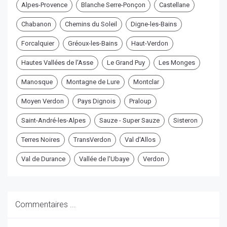
Alpes-Provence
Blanche Serre-Ponçon
Castellane
Chabanon
Chemins du Soleil
Digne-les-Bains
Forcalquier
Gréoux-les-Bains
Haut-Verdon
Hautes Vallées de l'Asse
Le Grand Puy
Les Monges
Manosque
Montagne de Lure
Montclar
Moyen Verdon
Pays Dignois
Praloup
Saint-André-les-Alpes
Sauze - Super Sauze
Sisteron
Terres Noires
TransVerdon
Val d'Allos
Val de Durance
Vallée de l'Ubaye
Verdon
Commentaires ...