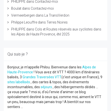
PHILIPPE
dans
Contactez-moi
Boulat
dans
Contactez-moi
Vermeerbergen
dans
La TransVerdon
Philippe Leouffre
dans
Terres Noires
PHILIPPE
dans
Cols et Routes réservés aux cyclistes dans
les Alpes de Haute Provence, été 2025
Qui suis-je ?
Bonjour, je m'appelle Philou. Bienvenue dans les
Alpes de
Haute-Provence
! Vous avez dit VTT ? 4000 km d'itinéraires
balisés, 3
Grandes Traversées VTT
(c'est unique en France), 9
sites labellisés
, des cartes & topos, des événements
incontournables, des
séjours
, des hébergements dédiés ...
ça vous parle ? moi si, d'où l'envie d'animer ce blog
spécialement destiné à ceux qui, comme moi, aiment le VTT
un peu, beaucoup mais jamais trop ! A bientôt sur nos
sentiers ...