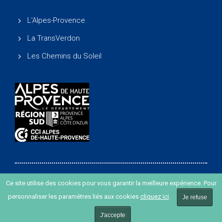
L'Alpes-Provence
La TransVerdon
Les Chemins du Soleil
Ce site utilise des cookies pour vous garantir la meilleure expérience. Pour
Copyright ©
-
Agence de développement des Alpes de
personnaliser les paramètres liés aux cookies
cliquez ici
.
Je refuse
Haute Provence
-
Création de site internet agence Oyopi
-
Plan du site
-
Mentions légales
J'accepte