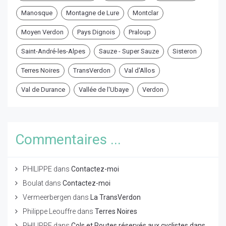
Manosque
Montagne de Lure
Montclar
Moyen Verdon
Pays Dignois
Praloup
Saint-André-les-Alpes
Sauze - Super Sauze
Sisteron
Terres Noires
TransVerdon
Val d'Allos
Val de Durance
Vallée de l'Ubaye
Verdon
Commentaires ...
PHILIPPE
dans
Contactez-moi
Boulat
dans
Contactez-moi
Vermeerbergen
dans
La TransVerdon
Philippe Leouffre
dans
Terres Noires
PHILIPPE
dans
Cols et Routes réservés aux cyclistes dans