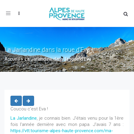
Toggle
navigation
La Jarlandine dans la roue d'Eva !
Accueil
»
La Jarlandine dans la roue d'Eva !
Coucou c'est Eva !
La Jarlandine
, je connais bien. J'étais venu pour la 1ère
fois l'année dernière avec mon papa. J'avais 7 ans :
https://vtt.tourisme-alpes-haute-provence.com/ma-