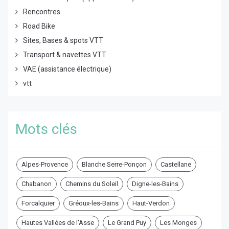
Rencontres
Road Bike
Sites, Bases & spots VTT
Transport & navettes VTT
VAE (assistance électrique)
vtt
Mots clés
Alpes-Provence
Blanche Serre-Ponçon
Castellane
Chabanon
Chemins du Soleil
Digne-les-Bains
Forcalquier
Gréoux-les-Bains
Haut-Verdon
Hautes Vallées de l'Asse
Le Grand Puy
Les Monges