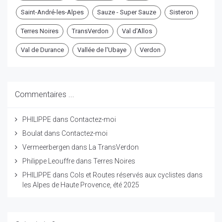
Saint-André-les-Alpes
Sauze - Super Sauze
Sisteron
Terres Noires
TransVerdon
Val d'Allos
Val de Durance
Vallée de l'Ubaye
Verdon
Commentaires ...
PHILIPPE
dans
Contactez-moi
Boulat
dans
Contactez-moi
Vermeerbergen
dans
La TransVerdon
Philippe Leouffre
dans
Terres Noires
PHILIPPE
dans
Cols et Routes réservés aux cyclistes dans
les Alpes de Haute Provence, été 2025