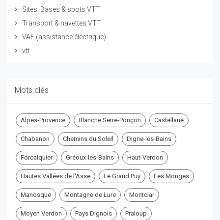
Sites, Bases & spots VTT
Transport & navettes VTT
VAE (assistance électrique)
vtt
Mots clés
Alpes-Provence
Blanche Serre-Ponçon
Castellane
Chabanon
Chemins du Soleil
Digne-les-Bains
Forcalquier
Gréoux-les-Bains
Haut-Verdon
Hautes Vallées de l'Asse
Le Grand Puy
Les Monges
Manosque
Montagne de Lure
Montclar
Moyen Verdon
Pays Dignois
Praloup