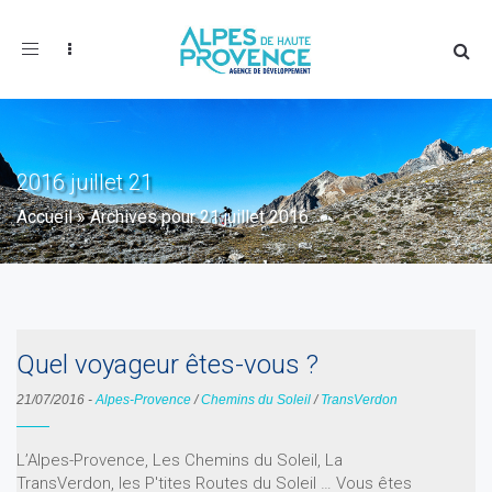
Toggle
navigation
2016 juillet 21
Accueil
»
Archives pour 21 juillet 2016
Quel voyageur êtes-vous ?
21/07/2016
-
Alpes-Provence
/
Chemins du Soleil
/
TransVerdon
L’Alpes-Provence, Les Chemins du Soleil, La
TransVerdon, les P'tites Routes du Soleil … Vous êtes