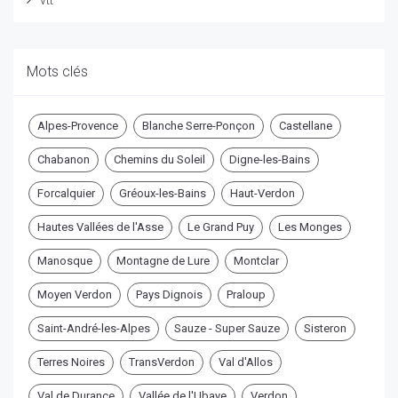
vtt
Mots clés
Alpes-Provence
Blanche Serre-Ponçon
Castellane
Chabanon
Chemins du Soleil
Digne-les-Bains
Forcalquier
Gréoux-les-Bains
Haut-Verdon
Hautes Vallées de l'Asse
Le Grand Puy
Les Monges
Manosque
Montagne de Lure
Montclar
Moyen Verdon
Pays Dignois
Praloup
Saint-André-les-Alpes
Sauze - Super Sauze
Sisteron
Terres Noires
TransVerdon
Val d'Allos
Val de Durance
Vallée de l'Ubaye
Verdon