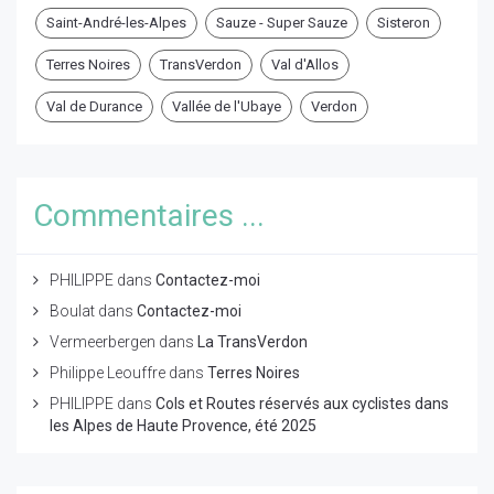
Saint-André-les-Alpes
Sauze - Super Sauze
Sisteron
Terres Noires
TransVerdon
Val d'Allos
Val de Durance
Vallée de l'Ubaye
Verdon
Commentaires ...
PHILIPPE
dans
Contactez-moi
Boulat
dans
Contactez-moi
Vermeerbergen
dans
La TransVerdon
Philippe Leouffre
dans
Terres Noires
PHILIPPE
dans
Cols et Routes réservés aux cyclistes dans
les Alpes de Haute Provence, été 2025