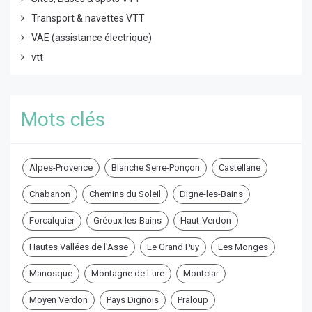
Transport & navettes VTT
VAE (assistance électrique)
vtt
Mots clés
Alpes-Provence
Blanche Serre-Ponçon
Castellane
Chabanon
Chemins du Soleil
Digne-les-Bains
Forcalquier
Gréoux-les-Bains
Haut-Verdon
Hautes Vallées de l'Asse
Le Grand Puy
Les Monges
Manosque
Montagne de Lure
Montclar
Moyen Verdon
Pays Dignois
Praloup