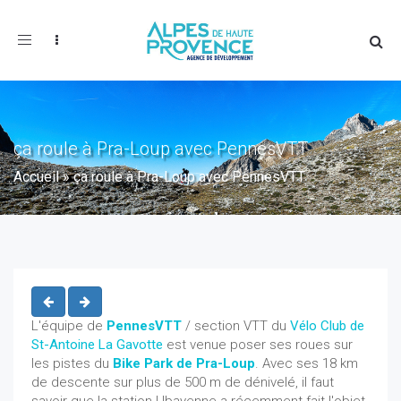
Toggle
navigation
ça roule à Pra-Loup avec PennesVTT
Accueil
»
ça roule à Pra-Loup avec PennesVTT
L'équipe de
PennesVTT
/ section VTT du
Vélo Club de
St-Antoine La Gavotte
est venue poser ses roues sur
les pistes du
Bike Park de Pra-Loup
. Avec ses 18 km
de descente sur plus de 500 m de dénivelé, il faut