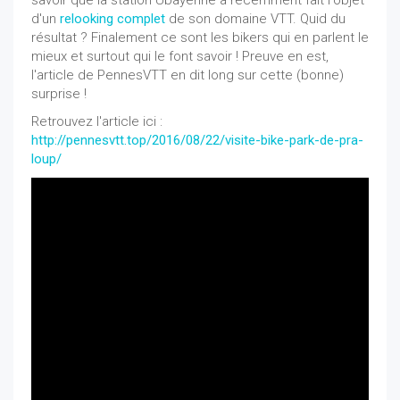
savoir que la station Ubayenne a récemment fait l'objet
d'un
relooking complet
de son domaine VTT. Quid du
résultat ? Finalement ce sont les bikers qui en parlent le
mieux et surtout qui le font savoir ! Preuve en est,
l'article de PennesVTT en dit long sur cette (bonne)
surprise !
Retrouvez l'article ici :
http://pennesvtt.top/2016/08/22/visite-bike-park-de-pra-
loup/