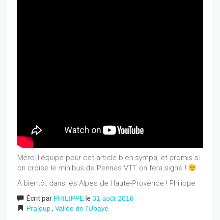
Merci l'équipe pour cet article bien sympa, et promis si
on croise le minibus de Pennes VTT on fera signe !
A bientôt dans les Alpes de Haute-Provence ! Philippe
Écrit par
PHILIPPE
le
31 août 2016
Praloup
,
Vallée de l'Ubaye