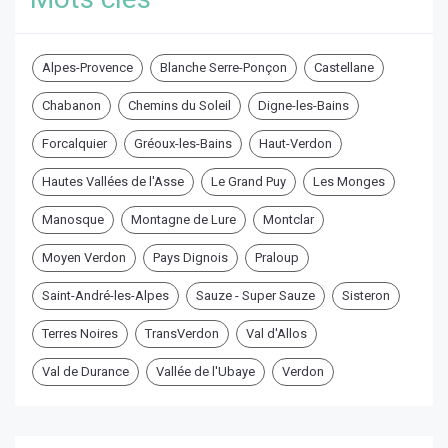
Alpes-Provence
Blanche Serre-Ponçon
Castellane
Chabanon
Chemins du Soleil
Digne-les-Bains
Forcalquier
Gréoux-les-Bains
Haut-Verdon
Hautes Vallées de l'Asse
Le Grand Puy
Les Monges
Manosque
Montagne de Lure
Montclar
Moyen Verdon
Pays Dignois
Praloup
Saint-André-les-Alpes
Sauze - Super Sauze
Sisteron
Terres Noires
TransVerdon
Val d'Allos
Val de Durance
Vallée de l'Ubaye
Verdon