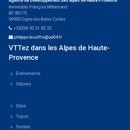
Agence de Développement des Alpes de Haute Provence
Immeuble François Mitterrand
BP 80170
04990 Digne-les-Bains Cedex
+33(0)4 92 31 82 22
philippe.leouffre@ad04.fr
VTTez dans les Alpes de Haute-
Provence
Événements
Séjours
Sites
Topos
Sorties