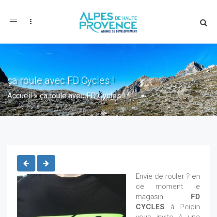
Toggle
navigation
ça roule avec FD Cycles !
Accueil
»
ça roule avec FD Cycles !
Envie de rouler ? en
ce moment le
magasin
FD
CYCLES
à Peipin