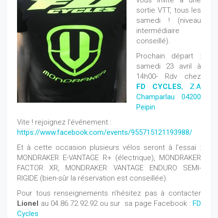
vous invite à une
sortie VTT, tous les
samedi ! (niveau
intermédiaire
conseillé).
Prochain départ :
samedi 23 avril à
14h00- Rdv chez
FD CYCLES
, Z.A
Champarlau 04200
Peipin
Vite ! rejoignez l'événement :
https://www.facebook.com/events/955715121193988/
Et à cette occasion plusieurs vélos seront à l'essai :
MONDRAKER E-VANTAGE R+ (électrique), MONDRAKER
FACTOR XR, MONDRAKER VANTAGE ENDURO SEMI-
RIGIDE (bien-sûr la réservation est conseillée).
Pour tous renseignements n'hésitez pas à contacter
Lionel
au 04.86.72.92.92 ou sur sa page Facebook :
FD
Cycles