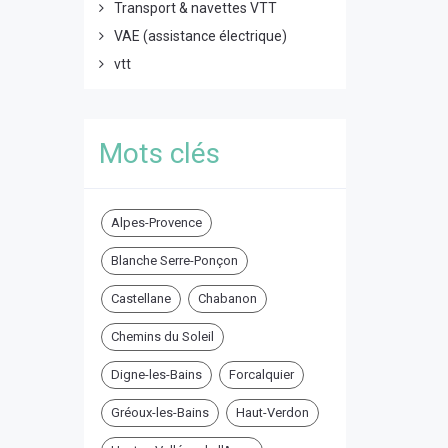
Transport & navettes VTT
VAE (assistance électrique)
vtt
Mots clés
Alpes-Provence
Blanche Serre-Ponçon
Castellane
Chabanon
Chemins du Soleil
Digne-les-Bains
Forcalquier
Gréoux-les-Bains
Haut-Verdon