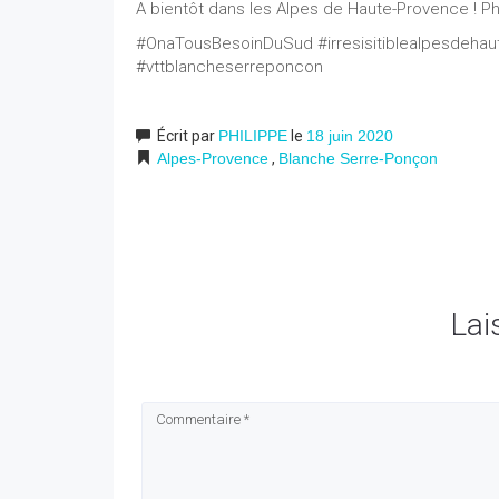
A bientôt dans les Alpes de Haute-Provence ! Ph
#OnaTousBesoinDuSud #irresisitiblealpesdeha
#vttblancheserreponcon
Écrit par
PHILIPPE
le
18 juin 2020
Alpes-Provence
,
Blanche Serre-Ponçon
Lai