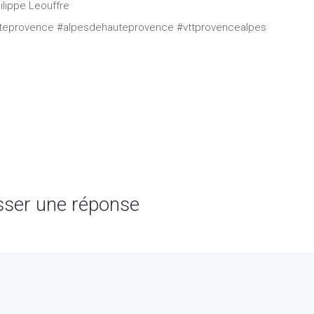
ilippe Leouffre
uteprovence #alpesdehauteprovence #vttprovencealpes
sser une réponse