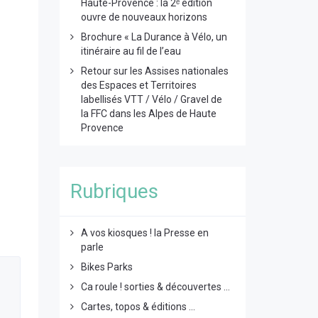
Haute-Provence : la 2ᵉ édition
ouvre de nouveaux horizons
Brochure « La Durance à Vélo, un
itinéraire au fil de l’eau
Retour sur les Assises nationales
des Espaces et Territoires
labellisés VTT / Vélo / Gravel de
la FFC dans les Alpes de Haute
Provence
Rubriques
A vos kiosques ! la Presse en
parle
Bikes Parks
Ca roule ! sorties & découvertes ...
Cartes, topos & éditions ...