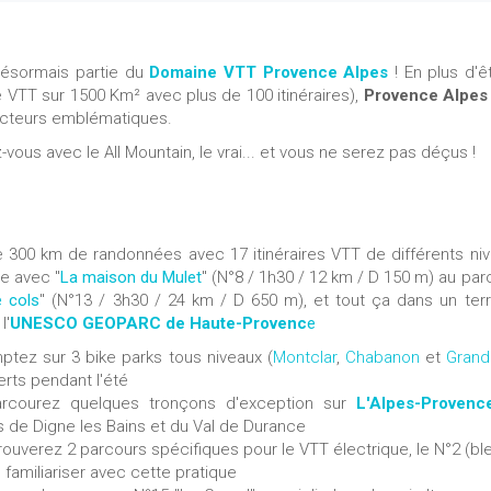
désormais partie du
Domaine VTT Provence Alpes
! En plus d'ê
VTT sur 1500 Km² avec plus de 100 itinéraires),
Provence Alpes
secteurs emblématiques.
vous avec le All Mountain, le vrai... et vous ne serez pas déçus !
 300 km de randonnées avec 17 itinéraires VTT de différents niv
le avec "
La maison du Mulet
" (N°8 / 1h30 / 12 km / D 150 m) au par
e cols
" (N°13 / 3h30 / 24 km / D 650 m), et tout ça dans un terri
l'
UNESCO GEOPARC de Haute-Provenc
e
ptez sur 3 bike parks tous niveaux (
Montclar
,
Chabanon
et
Grand
erts pendant l'été
parcourez quelques tronçons d'exception sur
L'Alpes-Provenc
s de Digne les Bains et du Val de Durance
ouverez 2 parcours spécifiques pour le VTT électrique, le N°2 (ble
 familiariser avec cette pratique