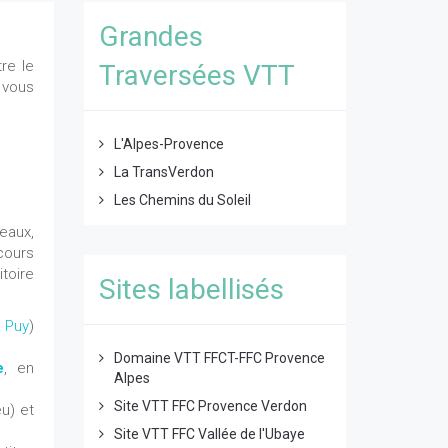
Grandes
tre le
Traversées VTT
vous
L'Alpes-Provence
La TransVerdon
Les Chemins du Soleil
eaux,
cours
toire
Sites labellisés
 Puy
)
Domaine VTT FFCT-FFC Provence
e
, en
Alpes
Site VTT FFC Provence Verdon
u) et
Site VTT FFC Vallée de l'Ubaye