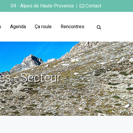
04 - Alpes de Haute-Provence
Contact
|
s
Agenda
Ça roule
Rencontres
s - Secteur