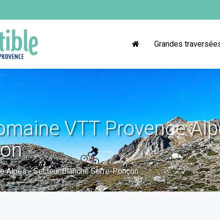
Grandes traversée
omaine VTT Provence Alpe
çon
e Alpes - Secteur Blanche Serre-Ponçon