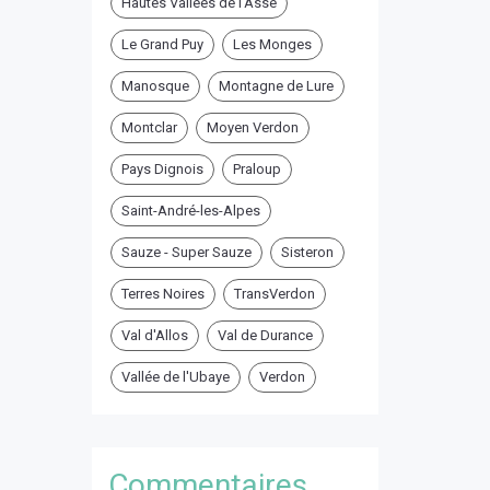
Hautes Vallées de l'Asse
Le Grand Puy
Les Monges
Manosque
Montagne de Lure
Montclar
Moyen Verdon
Pays Dignois
Praloup
Saint-André-les-Alpes
Sauze - Super Sauze
Sisteron
Terres Noires
TransVerdon
Val d'Allos
Val de Durance
Vallée de l'Ubaye
Verdon
Commentaires ...