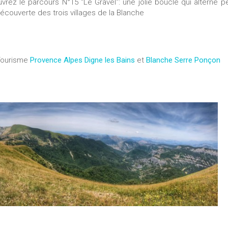
vrez le parcours N°15 "Le Gravel": une jolie boucle qui alterne pe
écouverte des trois villages de la Blanche
 Tourisme
Provence Alpes Digne les Bains
et
Blanche Serre Ponçon