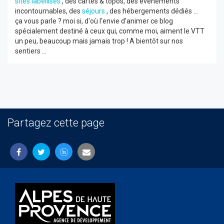
sites labellisés
, des cartes & topos, des événements
incontournables, des
séjours
, des hébergements dédiés ...
ça vous parle ? moi si, d'où l'envie d'animer ce blog
spécialement destiné à ceux qui, comme moi, aiment le VTT
un peu, beaucoup mais jamais trop ! A bientôt sur nos
sentiers ...
Partagez cette page