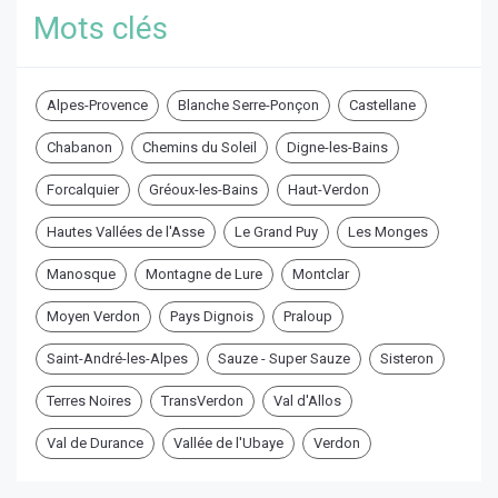
Mots clés
Alpes-Provence
Blanche Serre-Ponçon
Castellane
Chabanon
Chemins du Soleil
Digne-les-Bains
Forcalquier
Gréoux-les-Bains
Haut-Verdon
Hautes Vallées de l'Asse
Le Grand Puy
Les Monges
Manosque
Montagne de Lure
Montclar
Moyen Verdon
Pays Dignois
Praloup
Saint-André-les-Alpes
Sauze - Super Sauze
Sisteron
Terres Noires
TransVerdon
Val d'Allos
Val de Durance
Vallée de l'Ubaye
Verdon