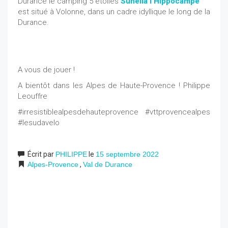
Durance le camping 5 étoiles
Sunêlia l’Hippocampe
est situé à Volonne, dans un cadre idyllique le long de la
Durance.
A vous de jouer !
A bientôt dans les Alpes de Haute-Provence ! Philippe
Leouffre
#irresistiblealpesdehauteprovence #vttprovencealpes
#lesudavelo
Écrit par
PHILIPPE
le
15 septembre 2022
Alpes-Provence
,
Val de Durance