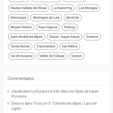
Hautes Vallées de l'Asse
Le Grand Puy
Les Monges
Manosque
Montagne de Lure
Montclar
Moyen Verdon
Pays Dignois
Praloup
Saint-André-les-Alpes
Sauze - Super Sauze
Sisteron
Terres Noires
TransVerdon
Val d'Allos
Val de Durance
Vallée de l'Ubaye
Verdon
Commentaires ...
claude
dans
La Durance à Vélo dans les Alpes de Haute
Provence
Destors
dans
Tronçon 3 : Colmars les Alpes / Lacs de
Lignin