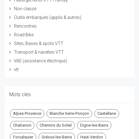
Non classé
Outils embarqués (applis & autres)
Rencontres
Road Bike
Sites, Bases & spots VTT
Transport & navettes VTT
VAE (assistance électrique)
vtt
Mots clés
Alpes-Provence
Blanche Serre-Ponçon
Castellane
Chabanon
Chemins du Soleil
Digne-les-Bains
Forcalquier
Gréoux-les-Bains
Haut-Verdon