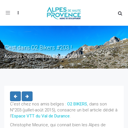
Toggle
navigation
C'est dans O2 Bikers #203 !
Accueil
»
C'est dans O2 Bikers #203 !
C'est chez nos amis belges :
O2 BIKERS
, dans son
N°203 (juillet-août 2015), consacre un bel article dédié à
l'
Espace VTT du Val de Durance
.
Christophe Meurice, qui connait bien les Alpes de