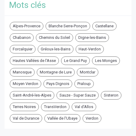
Mots clés
Alpes-Provence
Blanche Serre-Ponçon
Castellane
Chabanon
Chemins du Soleil
Digne-les-Bains
Forcalquier
Gréoux-les-Bains
Haut-Verdon
Hautes Vallées de l'Asse
Le Grand Puy
Les Monges
Manosque
Montagne de Lure
Montclar
Moyen Verdon
Pays Dignois
Praloup
Saint-André-les-Alpes
Sauze - Super Sauze
Sisteron
Terres Noires
TransVerdon
Val d'Allos
Val de Durance
Vallée de l'Ubaye
Verdon