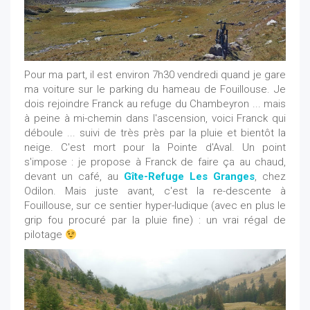
Pour ma part, il est environ 7h30 vendredi quand je gare
ma voiture sur le parking du hameau de Fouillouse. Je
dois rejoindre Franck au refuge du Chambeyron ... mais
à peine à mi-chemin dans l'ascension, voici Franck qui
déboule ... suivi de très près par la pluie et bientôt la
neige. C'est mort pour la Pointe d'Aval. Un point
s'impose : je propose à Franck de faire ça au chaud,
devant un café, au
Gîte-Refuge Les Granges
, chez
Odilon. Mais juste avant, c'est la re-descente à
Fouillouse, sur ce sentier hyper-ludique (avec en plus le
grip fou procuré par la pluie fine) : un vrai régal de
pilotage