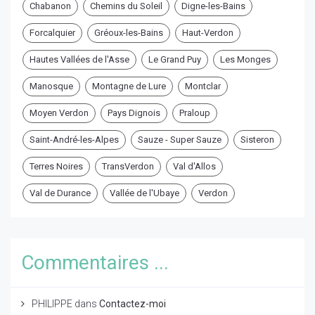
Chabanon
Chemins du Soleil
Digne-les-Bains
Forcalquier
Gréoux-les-Bains
Haut-Verdon
Hautes Vallées de l'Asse
Le Grand Puy
Les Monges
Manosque
Montagne de Lure
Montclar
Moyen Verdon
Pays Dignois
Praloup
Saint-André-les-Alpes
Sauze - Super Sauze
Sisteron
Terres Noires
TransVerdon
Val d'Allos
Val de Durance
Vallée de l'Ubaye
Verdon
Commentaires ...
PHILIPPE
dans
Contactez-moi