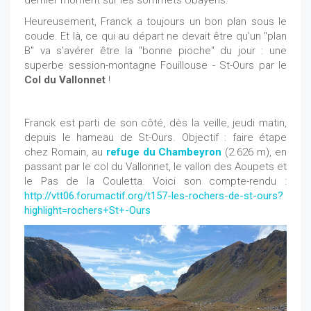
dernier moment sur les sommets Ubayens.
Heureusement, Franck a toujours un bon plan sous le
coude. Et là, ce qui au départ ne devait être qu'un "plan
B" va s'avérer être la "bonne pioche" du jour : une
superbe session-montagne Fouillouse - St-Ours par le
Col du Vallonnet
!
Franck est parti de son côté, dès la veille, jeudi matin,
depuis le hameau de St-Ours. Objectif : faire étape
chez Romain, au
refuge du Chambeyron
(2.626 m), en
passant par le col du Vallonnet, le vallon des Aoupets et
le Pas de la Couletta. Voici son compte-rendu :
http://vtt06.forumactif.org/t157-les-rochers-de-st-ours?
highlight=rochers+St+-Ours