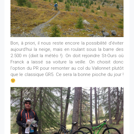
Bon, à priori, il nous reste encore la possibilité d'éviter
aujourd'hui la neige, mais en roulant sous la barre des
2.500 m (dixit la météo !). On doit rejoindre St-Ours où
Franck a laissé sa voiture la veille. On choisit donc
l'option du PR pour remonter au col du Vallonnet plutôt
que le classique GR5. Ce sera la bonne pioche du jour !