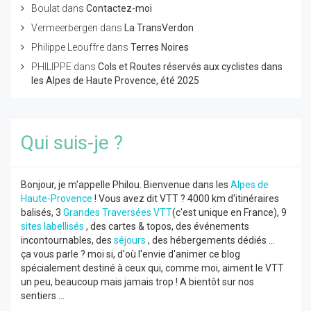
Boulat
dans
Contactez-moi
Vermeerbergen
dans
La TransVerdon
Philippe Leouffre
dans
Terres Noires
PHILIPPE
dans
Cols et Routes réservés aux cyclistes dans
les Alpes de Haute Provence, été 2025
Qui suis-je ?
Bonjour, je m'appelle Philou. Bienvenue dans les
Alpes de
Haute-Provence
! Vous avez dit VTT ? 4000 km d'itinéraires
balisés, 3
Grandes Traversées VTT
(c'est unique en France), 9
sites labellisés
, des cartes & topos, des événements
incontournables, des
séjours
, des hébergements dédiés ...
ça vous parle ? moi si, d'où l'envie d'animer ce blog
spécialement destiné à ceux qui, comme moi, aiment le VTT
un peu, beaucoup mais jamais trop ! A bientôt sur nos
sentiers ...