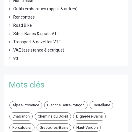
Non classé
Outils embarqués (applis & autres)
Rencontres
Road Bike
Sites, Bases & spots VTT
Transport & navettes VTT
VAE (assistance électrique)
vtt
Mots clés
Alpes-Provence
Blanche Serre-Ponçon
Castellane
Chabanon
Chemins du Soleil
Digne-les-Bains
Forcalquier
Gréoux-les-Bains
Haut-Verdon