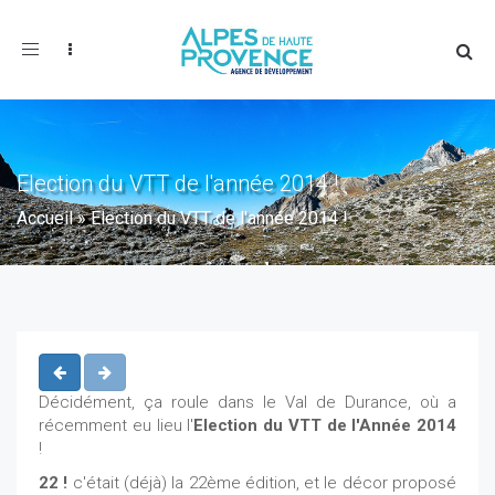
Toggle
navigation
Election du VTT de l'année 2014 !
Accueil
»
Election du VTT de l'année 2014 !
Décidément, ça roule dans le Val de Durance, où a
récemment eu lieu l'
Election du VTT de l'Année 2014
!
22 !
c'était (déjà) la 22ème édition, et le décor proposé