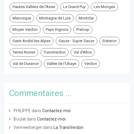
Hautes Vallées de l'Asse
Le Grand Puy
Les Monges
Manosque
Montagne de Lure
Montclar
Moyen Verdon
Pays Dignois
Praloup
Saint-André-les-Alpes
Sauze - Super Sauze
Sisteron
Terres Noires
TransVerdon
Val d'Allos
Val de Durance
Vallée de l'Ubaye
Verdon
Commentaires ...
PHILIPPE
dans
Contactez-moi
Boulat
dans
Contactez-moi
Vermeerbergen
dans
La TransVerdon