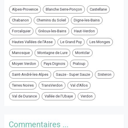
Alpes-Provence
Blanche Serre-Ponçon
Castellane
Chabanon
Chemins du Soleil
Digne-les-Bains
Forcalquier
Gréoux-les-Bains
Haut-Verdon
Hautes Vallées de l'Asse
Le Grand Puy
Les Monges
Manosque
Montagne de Lure
Montclar
Moyen Verdon
Pays Dignois
Praloup
Saint-André-les-Alpes
Sauze - Super Sauze
Sisteron
Terres Noires
TransVerdon
Val d'Allos
Val de Durance
Vallée de l'Ubaye
Verdon
Commentaires ...