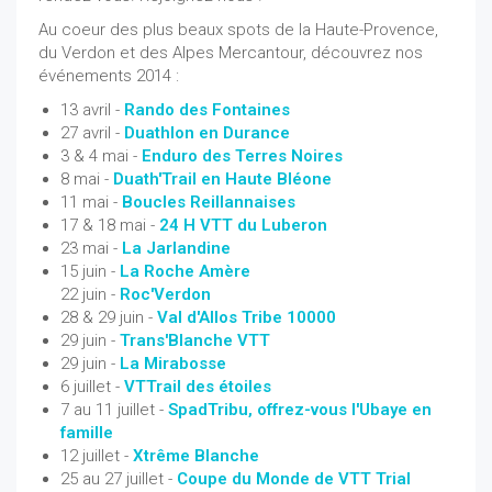
Au coeur des plus beaux spots de la Haute-Provence,
du Verdon et des Alpes Mercantour, découvrez nos
événements 2014 :
13 avril -
Rando des Fontaines
27 avril -
Duathlon en Durance
3 & 4 mai -
Enduro des Terres Noires
8 mai -
Duath'Trail en Haute Bléone
11 mai -
Boucles Reillannaises
17 & 18 mai -
24 H VTT du Luberon
23 mai -
La Jarlandine
15 juin -
La Roche Amère
22 juin -
Roc'Verdon
28 & 29 juin -
Val d'Allos Tribe 10000
29 juin -
Trans'Blanche VTT
29 juin -
La Mirabosse
6 juillet -
VTTrail des étoiles
7 au 11 juillet -
SpadTribu, offrez-vous l'Ubaye en
famille
12 juillet -
Xtrême Blanche
25 au 27 juillet -
Coupe du Monde de VTT Trial