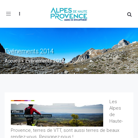
Toggle
navigation
Evénements 2014
Accueil
»
Evénements 2014
Les
Alpes
de
Haute-
Provence, terres de VTT, sont aussi terres de beaux
rendez-vous. Rejoignez-nous !