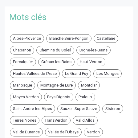
Mots clés
Alpes-Provence
Blanche Serre-Ponçon
Castellane
Chabanon
Chemins du Soleil
Digne-les-Bains
Forcalquier
Gréoux-les-Bains
Haut-Verdon
Hautes Vallées de l'Asse
Le Grand Puy
Les Monges
Manosque
Montagne de Lure
Montclar
Moyen Verdon
Pays Dignois
Praloup
Saint-André-les-Alpes
Sauze - Super Sauze
Sisteron
Terres Noires
TransVerdon
Val d'Allos
Val de Durance
Vallée de l'Ubaye
Verdon