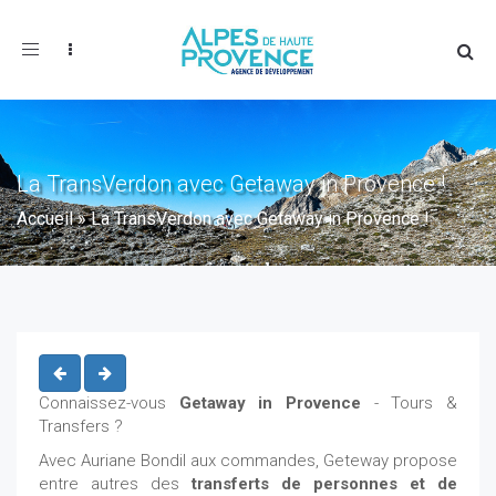
Toggle
navigation
La TransVerdon avec Getaway in Provence !
Accueil
»
La TransVerdon avec Getaway in Provence !
Connaissez-vous
Getaway in Provence
- Tours &
Transfers ?
Avec Auriane Bondil aux commandes, Geteway propose
entre autres des
transferts de personnes et de