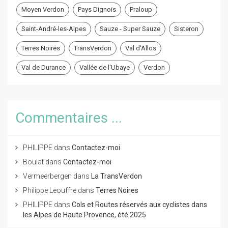
Moyen Verdon
Pays Dignois
Praloup
Saint-André-les-Alpes
Sauze - Super Sauze
Sisteron
Terres Noires
TransVerdon
Val d'Allos
Val de Durance
Vallée de l'Ubaye
Verdon
Commentaires ...
PHILIPPE
dans
Contactez-moi
Boulat
dans
Contactez-moi
Vermeerbergen
dans
La TransVerdon
Philippe Leouffre
dans
Terres Noires
PHILIPPE
dans
Cols et Routes réservés aux cyclistes dans
les Alpes de Haute Provence, été 2025