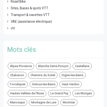
Road Bike
Sites, Bases & spots VTT
Transport & navettes VTT
VAE (assistance électrique)
vtt
Mots clés
Alpes-Provence
Blanche Serre-Ponçon
Castellane
Chabanon
Chemins du Soleil
Digne-les-Bains
Forcalquier
Gréoux-les-Bains
Haut-Verdon
Hautes Vallées de l'Asse
Le Grand Puy
Les Monges
Manosque
Montagne de Lure
Montclar