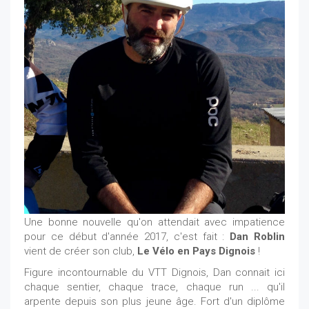
Une bonne nouvelle qu'on attendait avec impatience
pour ce début d'année 2017, c'est fait :
Dan Roblin
vient de créer son club,
Le Vélo en Pays Dignois
!
Figure incontournable du VTT Dignois, Dan connait ici
chaque sentier, chaque trace, chaque run ... qu'il
arpente depuis son plus jeune âge. Fort d'un diplôme