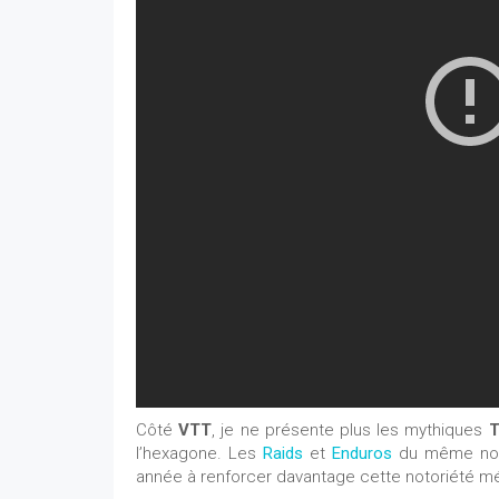
Côté
VTT
, je ne présente plus les mythiques
T
l’hexagone. Les
Raids
et
Enduros
du même nom
année à renforcer davantage cette notoriété mé