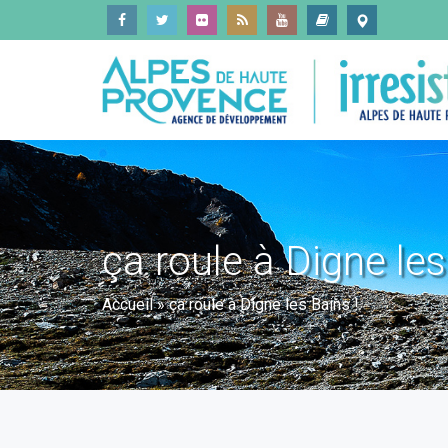
ça roule à Digne les
Accueil
»
ça roule à Digne les Bains !