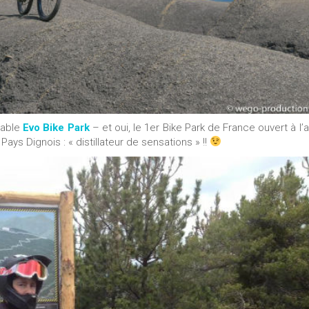
nable
Evo Bike Park
– et oui, le 1er Bike Park de France ouvert à l
ays Dignois : « distillateur de sensations » !!