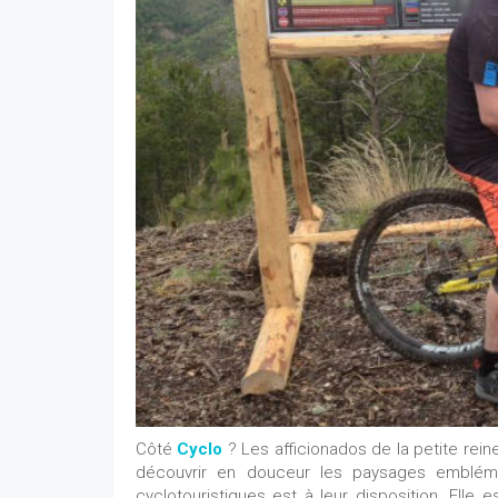
Côté
Cyclo
? Les afficionados de la petite reine
découvrir en douceur les paysages emblém
cyclotouristiques est à leur disposition. Elle e