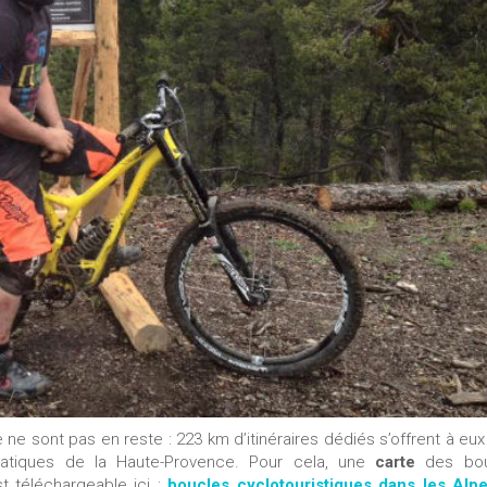
 ne sont pas en reste : 223 km d’itinéraires dédiés s’offrent à eu
atiques de la Haute-Provence. Pour cela, une
carte
des bou
st téléchargeable ici :
boucles cyclotouristiques dans les Alp