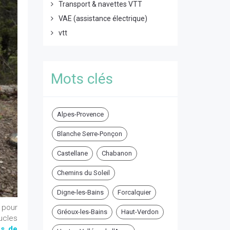
Transport & navettes VTT
VAE (assistance électrique)
vtt
Mots clés
Alpes-Provence
Blanche Serre-Ponçon
Castellane
Chabanon
Chemins du Soleil
Digne-les-Bains
Forcalquier
x pour
Gréoux-les-Bains
Haut-Verdon
cles
es de