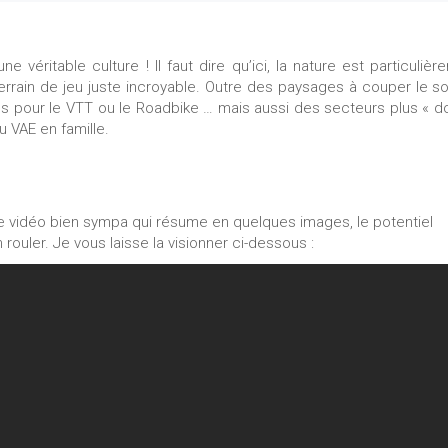
véritable culture ! Il faut dire qu’ici, la nature est particulièr
errain de jeu juste incroyable. Outre des paysages à couper le sou
es pour le VTT ou le Roadbike … mais aussi des secteurs plus « do
 VAE en famille.
ne vidéo bien sympa qui résume en quelques images, le potentiel
 rouler. Je vous laisse la visionner ci-dessous :