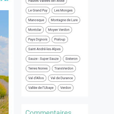
Hautes Vallées de l'Asse
Le Grand Puy
Les Monges
Manosque
Montagne de Lure
Montclar
Moyen Verdon
Pays Dignois
Praloup
Saint-André-les-Alpes
Sauze - Super Sauze
Sisteron
Terres Noires
TransVerdon
Val d'Allos
Val de Durance
Vallée de l'Ubaye
Verdon
Commentaires ...