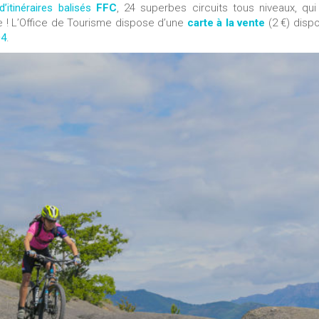
’itinéraires balisés
FFC
, 24 superbes circuits tous niveaux, qui
e ! L’Office de Tourisme dispose d’une
carte à la vente
(2 €) dispo
04
.