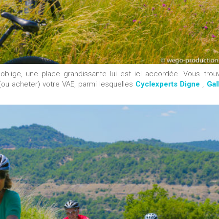
oblige, une place grandissante lui est ici accordée. Vous trou
(ou acheter) votre VAE, parmi lesquelles
Cyclexperts Digne
,
Gal