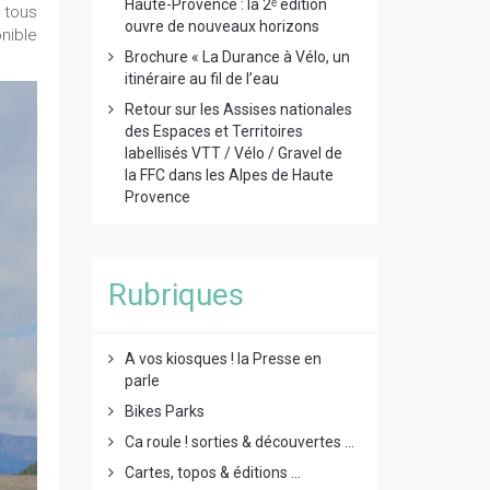
Haute-Provence : la 2ᵉ édition
 tous
ouvre de nouveaux horizons
nible
Brochure « La Durance à Vélo, un
itinéraire au fil de l’eau
Retour sur les Assises nationales
des Espaces et Territoires
labellisés VTT / Vélo / Gravel de
la FFC dans les Alpes de Haute
Provence
Rubriques
A vos kiosques ! la Presse en
parle
Bikes Parks
Ca roule ! sorties & découvertes ...
Cartes, topos & éditions ...