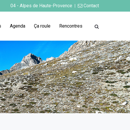
04 - Alpes de Haute-Provence
Contact
|
s
Agenda
Ça roule
Rencontres