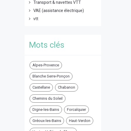
Transport & navettes VTT
VAE (assistance électrique)
vtt
Mots clés
Alpes-Provence
Blanche Serre-Ponçon
Castellane
Chabanon
Chemins du Soleil
Digne-les-Bains
Forcalquier
Gréoux-les-Bains
Haut-Verdon