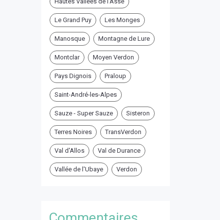
Hautes Vallées de l'Asse
Le Grand Puy
Les Monges
Manosque
Montagne de Lure
Montclar
Moyen Verdon
Pays Dignois
Praloup
Saint-André-les-Alpes
Sauze - Super Sauze
Sisteron
Terres Noires
TransVerdon
Val d'Allos
Val de Durance
Vallée de l'Ubaye
Verdon
Commentaires ...