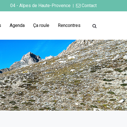
04 - Alpes de Haute-Provence
Contact
|
s
Agenda
Ça roule
Rencontres