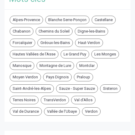
Alpes-Provence
Blanche Serre-Ponçon
Castellane
Chabanon
Chemins du Soleil
Digne-les-Bains
Forcalquier
Gréoux-les-Bains
Haut-Verdon
Hautes Vallées de l'Asse
Le Grand Puy
Les Monges
Manosque
Montagne de Lure
Montclar
Moyen Verdon
Pays Dignois
Praloup
Saint-André-les-Alpes
Sauze - Super Sauze
Sisteron
Terres Noires
TransVerdon
Val d'Allos
Val de Durance
Vallée de l'Ubaye
Verdon