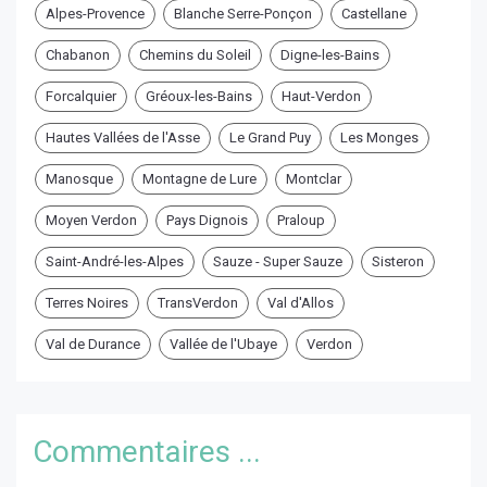
Alpes-Provence
Blanche Serre-Ponçon
Castellane
Chabanon
Chemins du Soleil
Digne-les-Bains
Forcalquier
Gréoux-les-Bains
Haut-Verdon
Hautes Vallées de l'Asse
Le Grand Puy
Les Monges
Manosque
Montagne de Lure
Montclar
Moyen Verdon
Pays Dignois
Praloup
Saint-André-les-Alpes
Sauze - Super Sauze
Sisteron
Terres Noires
TransVerdon
Val d'Allos
Val de Durance
Vallée de l'Ubaye
Verdon
Commentaires ...