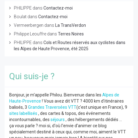
PHILIPPE
dans
Contactez-moi
Boulat
dans
Contactez-moi
Vermeerbergen
dans
La TransVerdon
Philippe Leouffre
dans
Terres Noires
PHILIPPE
dans
Cols et Routes réservés aux cyclistes dans
les Alpes de Haute Provence, été 2025
Qui suis-je ?
Bonjour, je m'appelle Philou. Bienvenue dans les
Alpes de
Haute-Provence
! Vous avez dit VTT ? 4000 km d'itinéraires
balisés, 3
Grandes Traversées VTT
(c'est unique en France), 9
sites labellisés
, des cartes & topos, des événements
incontournables, des
séjours
, des hébergements dédiés ...
ça vous parle ? moi si, d'où l'envie d'animer ce blog
spécialement destiné à ceux qui, comme moi, aiment le VTT
un peu, beaucoup mais jamais trop ! A bientôt sur nos